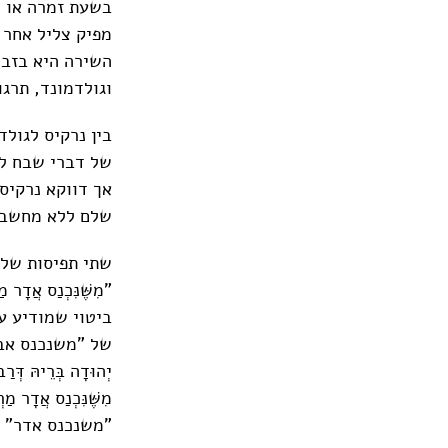
בשעת זמרה או נ
מפיק צליל אחר 
השירה היא בזבוז
וגולדמונד, תרגום יעקב פיכמן, עמ' 58
בין נרקיס לגול
של דברי שבח לא
אך דווקא נרקיס
שלם ללא מחשבה
שתי תפיסות של 
"מִשֶּׁנִּכְנַס א
ביטוי שמודיע ע
של "משנכנס אב",
יְהוּדָה בְּרֵיהּ דְּרַב
מִשֶּׁנִּכְנַס אֲ
"משנכנס אדר" א