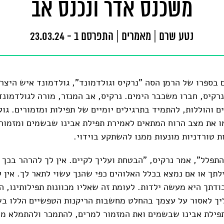
משכנס אדר ונכנס אב
נטע שרם
|
מאמרים
|
התפרסם ב - 23.03.24
 בספרו של הרמן הסה "נרקיס וגולדמונד", גולדמונד איש היצר 
קיס, חברו משכבר הימים. נרקיס, אב המנזר, מורה לגולדמונד
ם והוללות, להתמיד בתרגילים יומיים של תפילות ומזמורים. גו
 את מצב הרוח המתאים לאמירת תפילת אבינו שבשמים ומזמור 
 טורדניות מונעות ממנו להשתקע בוידוי.
התפלל", אמר נרקיס, "הבטחת ועליך לקיים. אין לך להרהר בכך
לתך או אם נמצא בכלל האלוהים כפי שהנך עשוי לתאר לך. אין ל
ודתך היא מעשה ילדות. לעומת זה שאליו מכוונות תפילותינו, ה
יך לאסור על עצמך בהחלט מחשבות הריקנות הטפשיים הללו בש
פילת אבינו שבשמים ואת המזמור למרים, להתמכר ולהתמלא מה