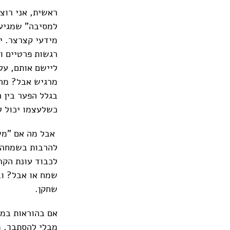
ראשית, אני רוצ
למסיבה" שמגיעה
מידעי קצרצר. י
רגשות פרטיים וע
ליישם אותם, על
מרגיש אבל? מה 
בגלל הפער בין 
כשלעצמו יכול ל
אבל מה אם "משנ
להרבות בשמחה, 
לכבוד עונת הקר
שמח או אבל? וב
שחקן.
אם בהוראות במה
מבלי להסתבך. מ