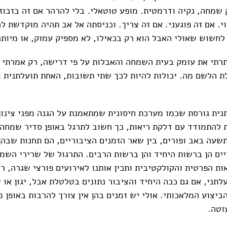
 שמחה, נקיה ודרמטית. מופע טוטאלי. בלי להרהר אם זה בזבוז 
י. אם זה פוגעני. אם זה צריך. וכניסתה אל אב תהיה מוקדשת לה
לחשוש שאולי האבל הוא רק בכאילו, לא מספיק עמוק, או מיותר
תרתי את עומק בעית השמחה והאבלות על פי דרישה, רק אמרתי 
ת הלשם מה. יכולות להיות לכך שתי תשובות, האחת תועלתנית 
ית גורסת שכמו מערכת חיסונית שמתאמנת על הגנה מפני צינון 
 להתמודד עם דלקת ריאות, כך חשוב לתרגל באופן סדיר שמחה ו
תשעה באב ופורים, בין שאר הזמנים הציבוריים, הם תחנות שבהן
יים הן ברשות היחיד והן ברשות הרבים. התרגול של שרירי השמח
ת הפרטית והקולקטיבית ותכין אותנו לאירועים פורצי שגרה, רע
עלתני, אם גם ככה היחיד והציבור נתונים בטלטלת אבל, יגון או 
יצוע המלאכותי. אולי יש זמנים בהן אין צורך להרבות באופן מ
וטה.