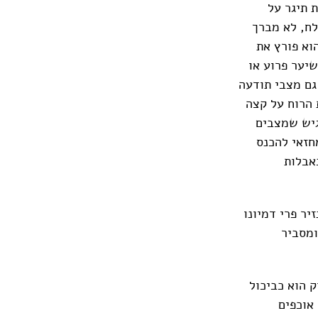
 תיגר על
לח, לא מברך
וא פורץ את
יער פרוע או
גם מצבי תודעה
 הרוח על קצה
גיש שמצבים
חזאי להכנס
אבלות
יר פרי דמיונו
ומסביר
 הוא כביכול
אוכפים