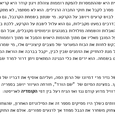
ת היא שההתמסרות להפקת רוממות צוהלת ויגון קודר היא קריאת
ל מסרב לקבל את חוקי החברה הרגילים. הוא לא מסתפר, לא מתק
 לבוש קרעים ויושב על הקרקע. מי שנתון בשמחת הקרנבל, גם ה
דרכים כמעט מקבילות, גם הוא עלול לשבת על הקרקע, ללכת בש
אבלות והשמחה מזלזלות במנהגים ונימוסים מקובלים, אבל הם 
ל המובן מאליו אם מתוך תהומות היאוש והסבל או מתוך רוממות
קש לחוות את הכוח המערער של מצבים קיצוניים אלו, מי שמר
ל מנת להחזיק את הזמנים שבין לבין, יקבל בברכה את הוראת המ
 בשמחה. הוא ירים את כלי הנגינה המתאים ויתן דרור למרד שב
 נזיר פרי דמיונו של הרמן הסה, ועליהם אוסיף את דבריו של נז
. בסצינת הסיום של "שם הורד", חורחה העיוור יושב בספריה 
ויל מדוע קודם גנז ואז הניח רעל בין דפי
הקומדיה
לאריסטו:
ותים כשלך היו מסיקים מספר זה את הסילוגיזם האחרון, שהצחוק
חוק משחרר את הנבל מפחד אך לרגעים ספורים. אולם את החוק 