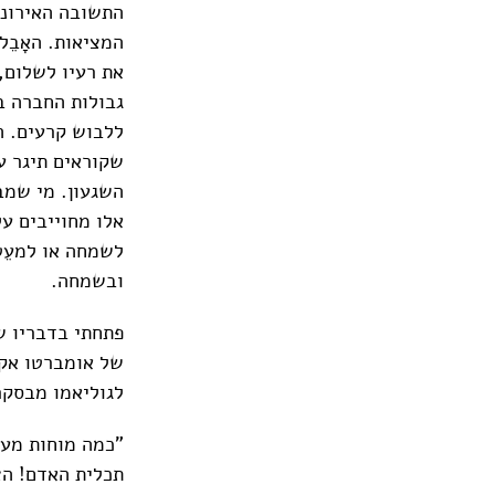
התשובה האירוני
המציאות. האָבֵ
את רעיו לשלום,
גבולות החברה ב
ללבוש קרעים. ה
שקוראים תיגר ע
השגעון. מי שמב
אלו מחוייבים ע
לשמחה או למעֵט
ובשמחה.
פתחתי בדבריו של
של אומברטו אקו
לגוליאמו מבסקרו
"כמה מוחות מעו
תכלית האדם! הצ