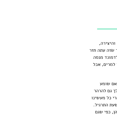
והיצירה,
 שזה עתה חזר
לדמונד מנסה
למרים, אבל
 אם שומע
ך גם להרהר
רי כל מעשינו
עת התרגיל.
ן, כפי שגם