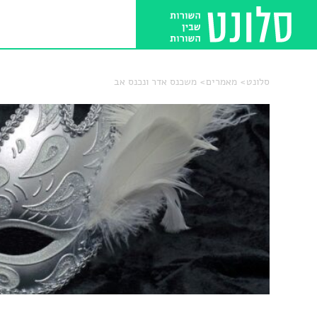
סלונט
מאמרים
משכנס אדר ונכנס אב