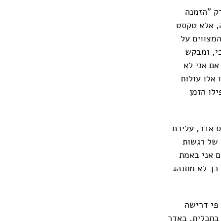
ק "הזמנה
, אלא טקסט
המצווים על
בי, ומבקש
אם אני לא
אלו עולות
ילו הזמן
 אדר, עליכם
 של רגשות
ם אני באמת
 כך לא מתנהג
 פי דרישה
בתכלית. באדר