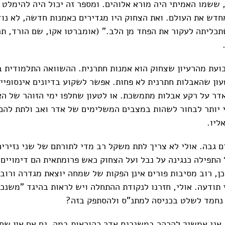
ששמו האמיתי היה מורא אלוהים. ומספר זה יכול היה להימלט נ
חדש את העולם. ואת הצחוק היו מגדירים כאמנות חדשה, לא נוד
תכליתה לעקור את הפחד מן הלב." (אומברטו אקו, שם הורד, תר
ועת מהרעיון שצחוק הוא אמנות חתרנית. ההשוואה התלמודית ב
עון שהאבלות חתרנית לא פחות. אפשר לשקוע בדיונים אינסופיים
דר על רקע אבלות מתמשכת. או לטעון שחלפו ימי הזוהר של ה
 יותר לבחור לשהות במצבים המשלימים של אדר ואב ולתת להם
ליו.
ם גבה. אולי לא צריך לתת משקל רב מדי לתורתם של שני נזירים
 התפילה כנגינה על נבל ועל הצחוק כאש פרומתאית הם דימויים
כן, רוב מסיבות פורים אינן הפקות של שמחה יוצאת מגדרה ורוב
 תודעה. אולי, חזרנו לנקודת ההתחלה ויש לראות בהיגד "משנכ
חמד לשלט בכניסה למתנ"ס ולהסתפק בזה?
, אני אמשיך להרהר במשנכנס אדר כהוראות במה. גם אם אין ש