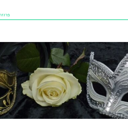
פרוזה
תו איכו
מאמרי
טנא ביכורי
מומלצי
טיפים