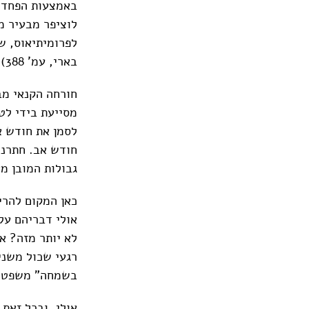
באמצעות הפחד, 
לוציפר מבעיר מ
לפרומיתיאוס, ש
בארי, עמ' 388).
חורחה הקנאי מב
מסייעת בידי לט
לסמן את חודש א
חודש אב. חתרני
גבולות המובן מא
כאן המקום להרי
אולי דבריהם על
לא יותר מזה? א
רגעי שכול משני
בשמחה" משפט נ
אולי. ובכל זאת