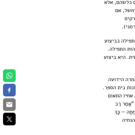
ם כלשהם, אלא
למשל, אם
רקיס
תפילה כביצוע
ות התפילה.
ת. היא ביצוע
מרה הידועה
דרונות בית הספר.
 אחיו התאום
ָמַר רַב
מְחָה — כָּךְ
ההנחיה