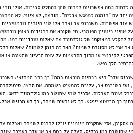
ה לדחות כמה אפשרויות למרות שהן בהחלט סבירות. אולי זוהי ר
 יחד עם "הזמנה למפגש אבלים". מודעה, לא ציווי, לא המלצה
ש עוד אפשרות. משנכנס אב ואדר אלו שני היגדים נורמטיביים 
ל אופני ביטויין הפומבי. מי שקורא את ההגידים באופן נורמטי
ול להקלע למצוקתו של גולדמונד עם שאלות טורדניות כמו: מה 
אם אני לא מסוגלת לשמוח? האם זה הזמן לשמוח? שאלות הללו 
הפרטי לקיבוצי או מתוך התרעמות על עצם הרעיון שהעונה או אפ
הכתיב הלך נפש.
כנס אדר" היא בבחינת הוראות במה? כך כתב המחזאי: כשנכנס
ואז כשנכנס אב, עליכם להמעיט בשמחה. אם תרצו, סימולקרה
נבל ועונת האבלות. אזכיר שמי שחושב כמו גולדמונד ידאג: הא
תוך כך הביצוע ייפגע. כך לא נראית שמחה, כך לא מרגיש אבל.
 עסקינן, אזי שחקנים מיומנים יוכלו להכנס לשמחה ואבלות על
י שחושבת כמו נרקיס, תעלה על במת אב או אדר באוירה שונה 