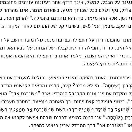
גינה על הנבל, למשל, אינך רודף אחר רעיונות עויונים מחוכמי
צליל, נקי ושלם ככל שכוחך מגיע. כשאדם מזמר, אינו מהרהר 
 זמן, אלא הוא מזמר. כך תהא נוהג גם בתפילה." (הרמן הסה, נ
2, בשינוי קל של התרגום לאור המקור הגרמני).
דמונד מתפתח דיון על התפילה כפרפורמנס. גולדמונד חושב על ה
לוהים. לדידו, תפילה דורשת קבלה של הנחות על טבע האל ומה
, הנזיר ואיש המחשבה, מלמד אותו כי התפילה היא הפקה אמנותי
 ותכלית מחוץ לעצמה.
פרפורמנס, האחד כהפקה והשני כביצוע, יכולים להעמיד את הא
ֲדָר מַרְבִּין בְּשִׂמְחָה". מי לא מכיר? קצר, קליט ומתאים לקישוט מס
ל ומקדם את פני עונת הקרנבל היהודי. אבל "משנכנס אדר" הוא
 ביטוי פופולרי קצת פחות. כך האמרה מופיעה במסכת תענית: "א
 שְׁמוּאֵל בַּר שִׁילַת מִשְּׁמֵיהּ דְּרַב: כְּשֵׁם שֶׁמִּשֶּׁנִּכְנַס אָב מְמַעֲטִין בְּשִׂ
דָר מַרְבִּין בְּשִׂמְחָה." אני רוצה להציע דרכים שבהם אפשר לקרוא את 
ו "משנכנס אב" דרך ההבדל שבין ביצוע להפקה.