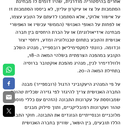
אחרים בהיסטוריה מודרנית, שהיו דומים לו מבחינת
הסתמכות על צו או עיקרון עליון, לא ביססו הסתמכות זו
על אישור אלוקי, אלא הסתמכו לדעתם על הטבע עצמו,
או לפחות על האופי האנושי (הממשי עכשיו או האפשרי
מבחינה אידיאולוגית) או על הכרת היחסים בין חברה
אנושית והטבע בתחום טכנולוגיה ומדע, ויחסי יצור
וכדומה. כוונתי למקסימיליאן רובספייר, מנהיג השלב
הקובע במהפכה הצרפתית בשלהי המאה ה-18,
ולוולדימיר לנין, מנהיג מהפכת אוקטובר ברוסיה
בתחילת המאה ה-20.
על פי המנהיג היעקוביני הדגול (רובספייר) מבנה
החברה האנושית צריך להיגזר לפי גזירה שכלית טהורה,
שמבוססת על עקרונות התבונה (הזהים עם כללי מוסר
טהור ועקרונות רפובליקניים, ותוך סילוק מבנים
מלוכניים וכנסייתיים הנוגדים את התבונה. חוקי התבונה
הללו תובעים, בין השאר, שוויון בחברה האנושית