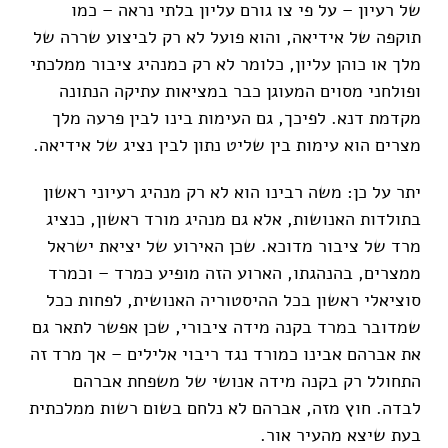
של רעיון – על פי צו גורם עליון בלתי נראה – כמו
תוקפה של אידיאה, והוא פועל לא רק לביצוע שררה של
מלך או כוהן עליון, כלומר לא רק כמנהיג ציבור ממלכתי
ופולחני מסוים המעוגן כבר במציאות עתיקה הנתונה
מקדמת דנא. לפיכך, גם העימות בינו לבין פרעה מלך
מצרים הוא עימות בין שליט נתון לבין נציג של אידיאה.
יתר על כן: משה רבינו הוא לא רק מנהיג רעיוני ראשון
בתולדות האנושות, אלא גם מנהיג מורד ראשון, כנציג
מרד של ציבור מדוכא. שכן האירוע של יציאת ישראל
ממצרים, בהנהגתו, הארוע הזה מופיע כמרד – וכמרד
סוציאלי ראשון בכל ההיסטוריה האנושית, לפחות ככל
שמדובר במרד בקנה מידה ציבורי, שכן אפשר לתאר גם
את אברהם אבינו כמורד נגד ריבוי אלילים – אך מרד זה
התחולל רק בקנה מידה אנושי של משפחת אברהם
לבדה. חוץ מזה, אברהם לא נלחם בשום רשות ממלכתית
בעת שיצא מהעיר אור.