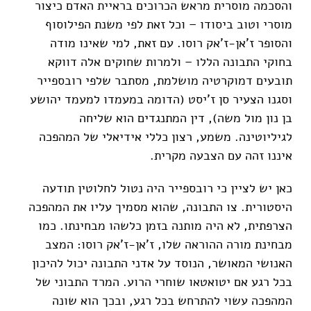
והסכמה מוסרית מראש הכרוכים בראיית האדם כיצור
מוסרי וטוב ביסודו – וכל זאת לפי משנת הפילוסוף
והסופר ז'אן-ז'אק רוסו. עם זאת, למי שאינו מודה
בחוקי התבונה הללו – ולמרות שחוקים אלה דווקא
תובעים דמוקרטיה מושלמת, מסתבר שלפי רובספייר
וסגנו הצעיר סן ז'יסט (הדומה במעמדו למעמד יהושע
בן נון מול משה), דין המתנגדים הוא שליחה
לגיליוטינה. משמע, רצון כללי אידיאלי של המהפכה
איננו זהה עם הצבעה מקרית.
כאן יש לציין כי רובספייר היה נטול לחלוטין תודעה
היסטורית. צו התבונה, שהוא מסמיך עליו את המהפכה
הצרפתית, לא היה מותנה בזמן כלשהו מבחינתו. כמו
מבחינת מורה ההוראה שלו, ז'אן-ז'אק רוסו: המצב
האנושי המאושר, הנוסד על אדני התבונה יכול להיכון
בכל רגע אם יטואטאו שוחרי הרוע. המרד התבוני של
המהפכה עשוי להתרחש בכל רגע, ובכך הוא שונה