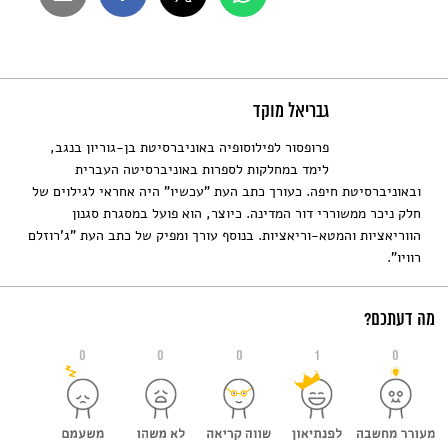
גבריאל מוקד
פרופסור לפילוסופיה באוניברסיטת בן-גוריון בנגב,
לימד במחלקות לספרות באוניברסיטה העברית
ובאוניברסיטת חיפה. כעורך כתב העת "עכשיו" היה אחראי לגילוים של
חלק ניכר ממשוררי דור המדינה. כיוצר, הוא פועל במסגרת סגנון
הווריאציות והמטא-וריאציות. בנוסף עורך ומפיק של כתב העת "ג'רוזלם
רוויו".
מה דעתכם?
0
0
0
1
0