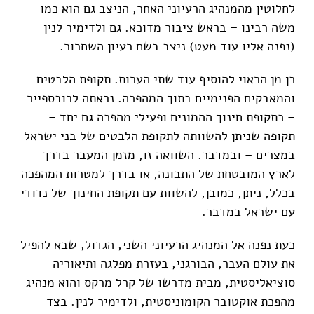
לחלוטין מהמנהיג הרעיוני האחר, הניצב גם הוא כמו
משה רבינו – בראש ציבור מדוכא. גם ולדימיר לנין
(נפנה אליו עוד מעט) ניצב בשם רעיון השחרור.
כן מן הראוי להוסיף עוד שתי הערות. תקופת הלבטים
והמאבקים הפנימיים בתוך המהפכה. נראתה לרובספייר
– כתקופת חינוך ההמונים ופעילי מהפכה גם יחד –
תקופה שניתן להשוותה לתקופת הלבטים של בני ישראל
במצרים – ובמדבר. השוואה זו, מזמן המעבר בדרך
לארץ המובטחת של התבונה, או בדרך למטרות המהפכה
בכלל, ניתן, כמובן, להשוות עם תקופת החינוך של נדודי
עם ישראל במדבר.
כעת נפנה אל המנהיג הרעיוני השני, הגדול, שבא להפיל
את עולם העבר, הבורגני, בעזרת מפלגה ותיאוריה
סוציאליסטית, מבית מדרשו של קרל מרקס והוא מנהיג
מהפכת אוקטובר הקומוניסטית, ולדימיר לנין. בצד