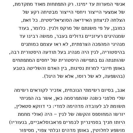
אנשי המערות עד ימינו. רק התפתחות מאוד מתקדמת,
של אמצעי הייצור ויחסי הייצור מבטיחה רקע של
הצלחה לניצחון האידיאה הסוציאליסטית. כל זאת,
כמובן, על פי משנתם של מרקס ולנין. כלומר, בעוד
שמנהיגים רעיוניים גדולים בעבר, ממשה רבינו עד
מנהיגי המהפכה הצרפתית, לא ראו עצמם כמותנים
בהיסטוריה, לנין היה מנהיג בעל תודעה היסטורית רבה,
שהותנתה גם בתפישה היסטורית של יחסים המתפתחים
באופן חיובי למרות נסיגות, בין האדם והשליטה בטבע
(בהשפעה, לא של רוסו, אלא של היגל).
אגב, בסיום רשימתי הנוכחית, אזכיר לקוראים רשימה
שלי מלפני כשנה שהתפרסמה כאן, אשר בה הפניתי
תשומת לב לעובדה מדהימה למדי: כי דווקא סטאלין,
יורשו המחוספס והקשה של לנין – היה (אולי מחמת
היותו חניך בסמינריון לכמרים פראבוסלאביים, בנעוריו)
מושפע לחלוטין, באופן מדהים ובלתי צפוי, מסיפור