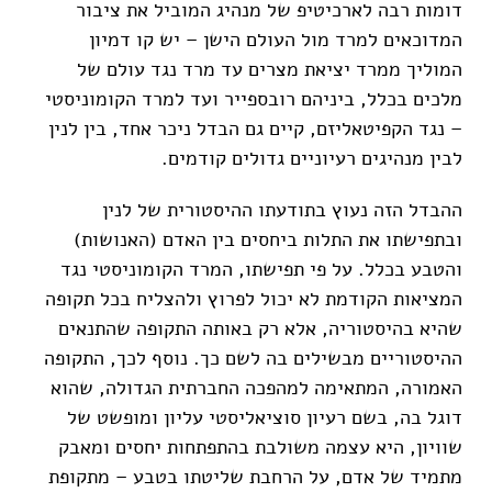
דומות רבה לארכיטיפ של מנהיג המוביל את ציבור
המדוכאים למרד מול העולם הישן – יש קו דמיון
המוליך ממרד יציאת מצרים עד מרד נגד עולם של
מלכים בכלל, ביניהם רובספייר ועד למרד הקומוניסטי
– נגד הקפיטאליזם, קיים גם הבדל ניכר אחד, בין לנין
לבין מנהיגים רעיוניים גדולים קודמים.
ההבדל הזה נעוץ בתודעתו ההיסטורית של לנין
ובתפישתו את התלות ביחסים בין האדם (האנושות)
והטבע בכלל. על פי תפישתו, המרד הקומוניסטי נגד
המציאות הקודמת לא יכול לפרוץ ולהצליח בכל תקופה
שהיא בהיסטוריה, אלא רק באותה התקופה שהתנאים
ההיסטוריים מבשילים בה לשם כך. נוסף לכך, התקופה
האמורה, המתאימה למהפכה החברתית הגדולה, שהוא
דוגל בה, בשם רעיון סוציאליסטי עליון ומופשט של
שוויון, היא עצמה משולבת בהתפתחות יחסים ומאבק
מתמיד של אדם, על הרחבת שליטתו בטבע – מתקופת