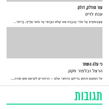
עור מודלק, דולק
ענת לויט
אֶצְבְּעוֹתֶיךָ עַל עוֹרִי כְּכִבְרַת אֵשׁ שֶׁלֹּא הִכַּרְתִּי עַד בּוֹאִי אֵלֶיךָ, הָיִיתִי...
כי עלה השחר
הרצל ובלפור חקק
על המקום והזמן בדיוקן הרוחני שלנו – הרהורים לקראת מתן תורה,...
תגובות