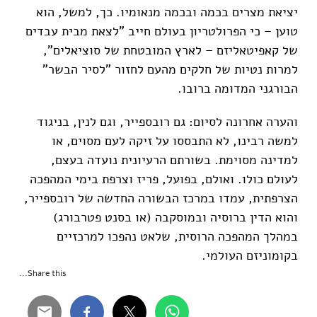
יציאת מצרים בכמה ובכמה מנאומיו. כך, למשל, הוא
טוען – כי הפרולטריון בעולם חייב "לצאת מבית עבדים
של קאפיטאליזם – לארץ המובטחת של סוציאלים",
למרות נטיות של חלקים מהעם לחזור "לסיר הבשר"
הבורגני המדומה ברובו.
והערה אחרונה לסיום: גם רובספייר, וגם לנין, בניגוד
למשה רבינו, לא התבססו על זיקה לעם מסוים, או
למדינה מסוימת. בשורתם הרעיונית נועדה בעצם,
לעולם כולו. ואולם, בפועל, פריז וצרפת בימי המהפכה
הצרפתית, עמדו במרכז הבשורה החדשה של רובספייר,
והוא הדין ברוסיה ובמוסקבה (או בסנט פטרבורג)
במהלך המהפכה הרוסית, שלאט נהפכו למרכזיים
בקומוניזם העולמי.
Share this...