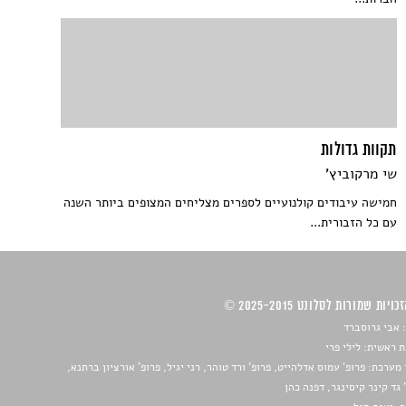
תקוות גדולות
שי מרקוביץ'
חמישה עיבודים קולנועיים לספרים מצליחים המצופים ביותר השנה
עם כל הזבורית...
ויות שמורות לסלונט 2025-2015 ©
 אבי גרוסברד
 ראשית: לילי פרי
מערכת: פרופ' עמוס אדלהייט, פרופ' ורד טוהר, רני יגיל, פרופ' אורציון ברתנא,
 גד קינר קיסינגר, דפנה כהן