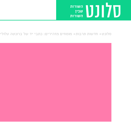
סלונט
חדשות תרבות
מומחים מזהירים: כתבי יד של ברונטה עלולי