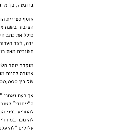
ברונטה, כך מדו
כולל את כתב הי
ידה, לצד הערות
חשובים מאת רוב
אמורה להיות מו
של בין 800,000 ליש"ט ל-1.2 מיליון ליש"ט.
אך כעת נאמני "
ה"ייחודי" לטוב
להתריע בפני המ
להימכר במחירים
עלולים "להיעלם