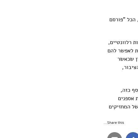
 הכל "פורסם
 רלוונטיים,
נת לאפשר להם
ין שכאשר
ציבור,
סף כזה,
נה. לעתים קרובות אספנים
של המחזיקים
Share this...