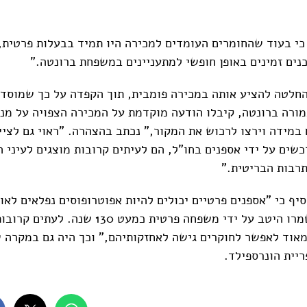
כי בעוד שהחומרים העומדים למכירה היו תמיד בבעלות פרטית,
כנים זמינים באופן חופשי למתעניינים במשפחת ברונטה."
חלטה להציע אותה במכירה פומבית, תוך הקפדה על כך שמוסדות
כמורה ברונטה, קיבלו הודעה מוקדמת על המכירה הצפויה על מ
ם במידה וירצו לרכוש את המקור," נכתב בהצהרה. "ראוי גם לצי
שים על ידי אספנים בחו"ל, הם לעיתים קרובות מוצגים לעיני ה
רבות הבריטית."
יף כי "אספנים פרטיים יכולים להיות אפוטרופוסים נפלאים לאו
ופריטים אלה נשמרו היטב על ידי משפחה פרטית כמעט 130 ש
אוד לאפשר לחוקרים גישה לאחזקותיהם," וכך היה גם במקרה 
ריית הונרספילד.