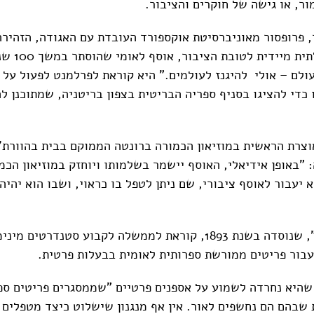
ור, או גישה של חוקרים והציבור.
, פרופסור מאוניברסיטת אוקספורד העובדת עם האגודה, הזהירה
התערבות ממשלתית מי
ולם – אולי להיגנז לעולמים." היא קוראת לפרלמנט לפעול על 
כדי להציגו בסניף ספריה הבריטית בצפון בריטניה, שמתוכנן ל
אוצרת הראשית במוזיאון הכמורה ברונטה הממוקם בבית בהוורת'
"באופן אידיאלי, האוסף יישמר בשלמותו ויוחזק במוזיאון הכמ
יעבור לאוסף ציבורי, שם ניתן לטפל בו כראוי, ושבו הוא יהיה 
"אגודת ברונטה", שנוסדה בשנת 1893, קוראת לממשלה לקבוע סטנדרטים
עבור פריטים ממורשת ספרותית לאומית בבעלות פרטית.
שהיא נחרדה לשמוע על אספנים פרטיים "שממסגרים פריטים ספר
 שבהם הם נחשפים לאור. אין אף מנגנון שישלוט כיצד מטפלים 