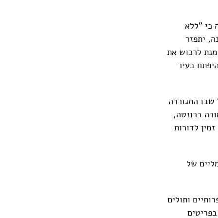
 כי "ללא
ידית לטובת הציבור, אוסף לאומי שהוסתר במשך 100 שנה, יתפזר
מנת לרכוש את
היפתח בעיר
 שבו התגוררה
ורה ברונטה,
זמין לדורות
 מינימליים של
ותיים ותולים
בפריטים