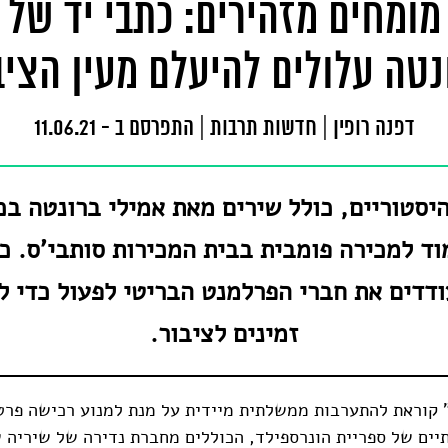
מומחים מזהירים: כתבי יד של
נטה עלולים להיעלם מעין הציב
דפנה רופין
|
חדשות תרבות
|
התפרסם ב - 11.06.21
היסטוריים, כולל שירים מאת אמילי ברונטה בכ
וד למכירה פומבית בבית המכירות סותבי'ס. כ
ודדים את חברי הפרלמנט הבריטי לפעול כדי ל
זמינים לציבור
.
 קוראת להתערבות ממשלתית מיידית על מנת למנוע רכישה פרט
יים של ספריית הונרספילד, הכוללים מחברת נדירה של שיריה 