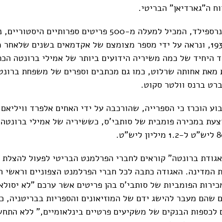
וח ה"גארדיאן" הבריטי.
אוסף ספריית הונרספילד, המכיל למעלה מ-500 פריטים ספרותיים ה
הציבור בשנת 1939, ונראה על ידי מספר מצומצם של אקדמאים בשנים שלאחר
ד היחיד של כמה משיריה הידועים ביותר של אמילי ברונטה הכ
 מאת אחותה שרלוט, כמו גם מכתבים וספרים של משפחת ברונטה
רט ברנס וולטר סקוט.
צעת במכירה פומבית של סותבי'ס, כששיריה של אמילי ברונטה 
אגודת ברונטה" קוראים לחברי הפרלמנט הבריטי לפעול להצלת 
ת המדינה. האגודה כתבה לכל חברי הפרלמנט הצפוניים וראשי ה
כירות הפומביות של סותבי'ס בהן פריטים אשר ערכם "לא יסולא 
 שהם מעבר להישג ידם של המוזיאונים והספריות בבריטניה, 
 לכספות הבנקים של משקיעים פרטיים בינלאומיים," ללא התח