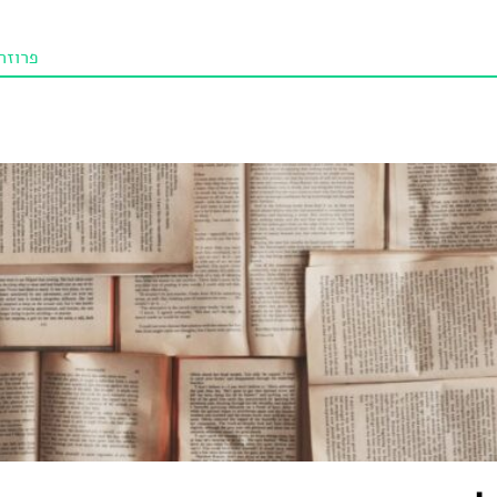
פרוזה
תו איכו
מאמרי
טנא ביכורי
מומלצי
טיפים