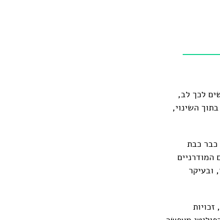
ים לכך לב,
בתוך השינוי,
 כבר כבת
אה ה-19. ראשית המהלכים המודרניים
, ובעיקר
זכויות
הפוליטי מאפשר