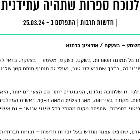
לנוכח ספרות שתהיה עתידנית
|
חדשות תרבות
|
התפרסם ב - 25.03.24
שמע – בצעקה / אורציון ברתנא
ו כל תמונת הספרות: בשקט, בשקט, משמע – בצעקה. כדאי לש
וי זה, בדרך שתביא לנו טוב, ואולי גם תוסיף חותם קטן שלנו 
נו, זו שלתוכה נולדנו, המבוגרים יותר וגם הצעירים יותר, היא
מאתיים שנה לפחות. מקורה באירופה, מאז ראשית המ
ביטוי בספרות, שתפסה מקום מהותי בכל שינוי אנושי – גם אישי
ם, שתופש עצמו מחדש בעל זכויות חדשות – זכויות חברתיות, 
ר, זכויות נפש וחוויה – עושה זאת קודם כול בספרות, שהמבנה 