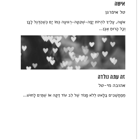
אישה
טל איפרגן
אִשָּׁה, עָלַיִךְ לִהְיוֹת יָפָה-שְׁקֵטָה-רְגוּעָה כְּמוֹ יָם כְּשֶׁהַדֶּגֶל לָבָן
וְכָל הָרוּחַ אֶבֶן...
זה עתה נולדה
אהובה מי-טל
מְמַחֲשַׁכִּים בַּלָּאט לְלֹא מָנוֹד שֶׁל לֵב עוֹד דַּקָּה אוֹ שְׁתַּיִם לָחוּשׁ...