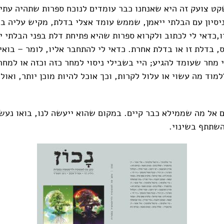
ט צועק זה היא שאנחנו כבר עומדים לנוכח ספרות שתהיה עתיד
יסיון עם הבלתי ייאמן, שממש עומד אצלי בדלת, מקיש עליה ב
ו,כדאי לי לכתוב ולקרוא ספרות שהיא פתיחת דלת בפני הבלתי י
, בדלת זו או בדלת אחרת. כדאי לי להתחבר אליו, לומר – בואי
 מחר שעומד להגיע; היי בשבילי ניסוי למחר כזה וכזה או למחר
מוד מה עשוי או עלול לקרות, וכך אוכל להיות מוכן יותר, ואולי
ם אל מה שממילא כבר קיים. במקום שהוא ייעשה לנו, בואו נעשה
השתתף בשינוי.