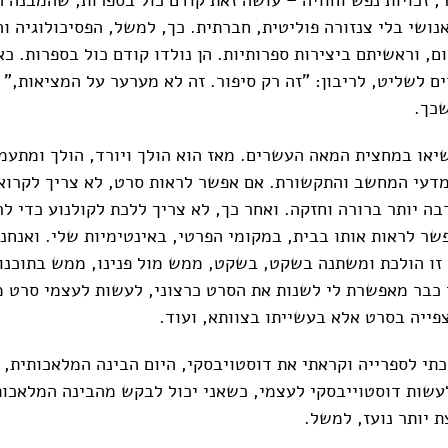
אנושי בלי צנזורה פוליטית, חברתית. כך, למשל, הפסיכולוגיה וה
ם, וראשיתם ביצירות ספרותיות. הן נולדו קודם כול בספרות. כאי
ים לשליט, לריבון: "זה רק סיפור. זה לא מערער על המציאות,"
שכך.
שיאו במחצית המאה העשרים. מאז הוא הולך ויורד, הולך ומתע
דעי המחשב והתקשורת. אם אפשר לראות סרט, לא צריך לקרוא 
בה יותר ברורה וחזקה. ואחר כך, לא צריך ללכת לקולנוע כדי ל
שר לראות אותו בבית, במקומי הפרטי, באינטימיות שלי. ואנחנ
זו הולכת ומשתנה בשקט, בשקט, ממש מול פנינו, ממש בתוכנו
כבר מאפשרת לי לשנות את הסרט כרצוני, לעשות לעצמי סרט 
פייה בסרט אלא בעשייתו בצוותא, ועוד.
שות דוסטוייבסקי לעצמי, כשאני יכול לבקש מהבינה המלאכות
ת יותר נועז, למשל.