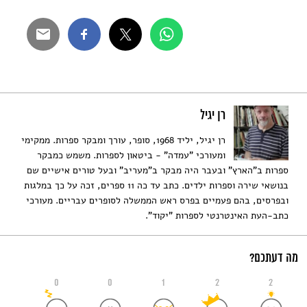
רן יגיל
רן יגיל, יליד 1968, סופר, עורך ומבקר ספרות. ממקימי
ומעורכי "עמדה" - ביטאון לספרות. משמש כמבקר
ספרות ב"הארץ" ובעבר היה מבקר ב"מעריב" ובעל טורים אישיים שם
בנושאי שירה וספרות ילדים. כתב עד כה 11 ספרים, זכה על כך במלגות
ובפרסים, בהם פעמיים בפרס ראש הממשלה לסופרים עבריים. מעורכי
כתב-העת האינטרנטי לספרות "יקוד".
מה דעתכם?
0
0
1
2
2