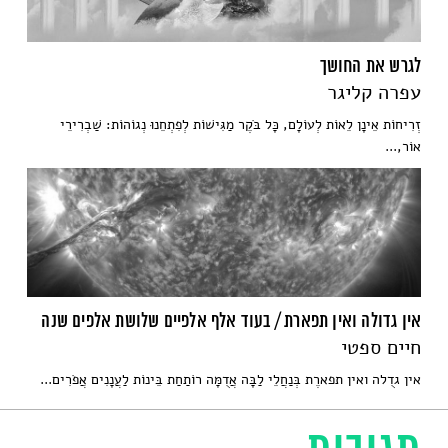
לגרש את החושך
עפרה קליגר
זְרִיחוֹת אֵינָן לֵאוֹת לְעוֹלָם, כָּל בֹּקֶר מַגִּישׁוֹת לְפִתְחֵנוּ נְגוֹהוֹת: שַׁבְרִירֵי
אוֹר,...
אין גדולה ואין תפארת / בעוד אלף אלפיים שלושת אלפים שנה
חיים ספטי
אין גדֻלה ואין תפארֶת בְּנַחֲלֵי לַבָּה אֲדֻמָּה רוֹתַחַת בֵּינוֹת לַעֲנָנִים אֲפֹרִים...