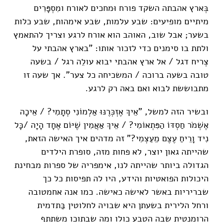
בְּארץ אהבתה השקד פורח וּמחכים לאורח ומִסְפָּרִים
מיתיים מופיעים: שבע עלמות, שבע אימהות, שבע כלות
בשער; אבל שוב, האוהב הוא אורח לרגע וצריך להתאמץ
ולתת בו סימנים כדי לזכור אותו: "בארץ אהבתי על
צְריח דגל / אל ארץ אהבתי יבוא עולֵה רגל / בשעה
טובה בשעה ברוכה / המשכיחה כל צער". אך שעה זו
מתבוששת לבוא ואם באה רק לרגע.
ובשיר הזה למשל, "אֵיךְ אֶזְכְּרֶנּוּ אַלְמוֹנִי סְתָמִי? / אֵיכָה
אֶשְׁמֹר חַסְדּוֹ הַפִּתְאוֹמִי? / אֵיךְ אַאֲמִין שֶׁיּוֹם אֶחָד הָיָה /כָּל
נִיד וָרֵיחַ עֶצֶם מֵעַצְמִי?" זה מדהים איך האישה הזאת,
שהייתה גאון יוצר, לא פחות מזה, סופרת הילדים
הגדולה ביותר שהייתה לנו, אימפריה של ספרות מבחינת
היכולות הפואטיות והידע, היו לה תפיסות כל כך
שבריריות באשר לאישה כאישה. כמו אנה אחמטובה
ורחל הלירית בשעתן היא שבויה לחלוטין בַּתדמית
הרומנטית שבה הטבע כולו ומה שבתוכו משתתף