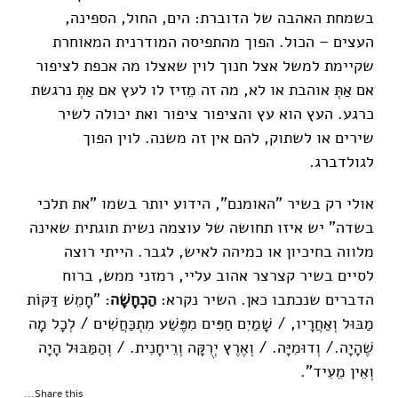
בשמחת האהבה של הדוברת: הים, החול, הספינה,
העצים – הכול. הפוך מהתפיסה המודרנית המאוחרת
שקיימת למשל אצל חנוך לוין שאצלו מה אכפת לציפור
אם אַתְּ אוהבת או לא, מה זה מֵזיז לו לעץ אם אַתְּ נרגשת
כרגע. העץ הוא עץ והציפור ציפור ואת יכולה לשיר
שירים או לשתוק, להם אין זה משנה. לוין הפוך
לגולדברג.
אולי רק בשיר "האומנם", הידוע יותר בשמו "את תלכי
בשדה" יש איזו תחושה של עוצמה נשית תוגתית שאינה
מלווה בחיכיון או כמיהה לאיש, לגבר. הייתי רוצה
לסיים בשיר קצרצר אהוב עליי, רמזני ממש, ברוח
הדברים שנכתבו כאן. השיר נקרא:
הַכְחָשָׁה
: "חָמֵשׁ דַּקּוֹת
מַבּוּל וְאַחֲרָיו, / שָׁמַיִם חַפִּים מִפֶּשַׁע מִתְכַּחֲשִׁים / לְכָל מָה
שֶׁהָיָה./ וְדוּמִיָּה. / וְאֶרֶץ יְרֻקָּה וְרֵיחָנִית. / וְהַמַּבּוּל הָיָה
וְאֵין מֵעִיד".
Share this...