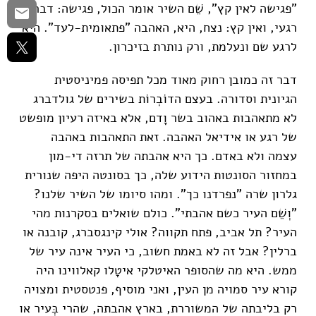
"פגישה לאין קץ", שֵׁם השיר אומר הכול, פגישה: דבר
רגעי, ואין קץ: נצח, היא, האהבה "פתאומית-לעד". היא
לרגע שם ונעלמת, ורק נותרת בזיכרון.
דבר זה כמובן רחוק מאוד מכל תפיסה פמיניסטית
הגיונית וסדורה. בעצם הדוֹבְרוֹת בשירים של גולדברג
לא מתאהבות באהוב בשר וָדם, אלא באיזה רעיון מופשט
של רגע או אידיאל האהבה. זאת התאהבות באהבה
עצמה ולא באדם. כך היא אהבתה של תרזה די-מון
במחזור הסונטות הידוע שלה, כך בסונטה היפה שנורית
גלרון שרה "נפרדנו כך". ומהו סיומו של השיר שלנו?
"וְשֵׁם העיר כשם אהבתי". כולם שואלים בסקרנות מהי
העיר? תל אביב, פתח תקווה? אולי קינגסברג, קובנה או
ברלין? אבל זה לא באמת חשוב, כי העיר אינה עיר של
ממש. היא מה שהסופר האיטלקי איטָלו קאלווינו היה
קורא עיר סמויה מן העין, ואני מוסיף, פנטסטית ומצויה
רק בליבתה של המשוררת, בארץ אהבתה, שהרי בְּעיר או