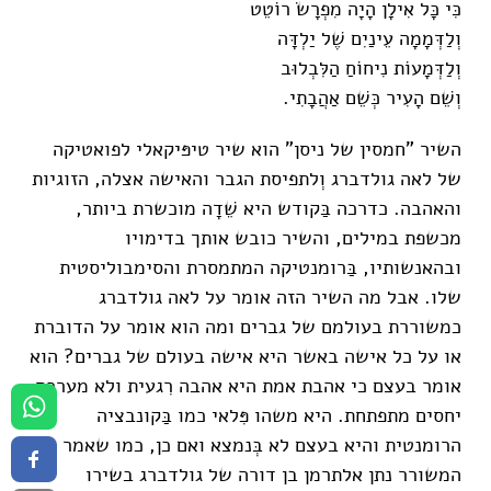
כִּי כָּל אִילָן הָיָה מִפְרָשׂ רוֹטֵט
וְלַדְּמָמָה עֵינַיִם שֶׁל יַלְדָּה
וְלַדְּמָעוֹת נִיחוֹחַ הַלִּבְלוּב
וְשֵׁם הָעִיר כְּשֵׁם אַהֲבָתִי.
השיר "חמסין של ניסן" הוא שיר טיפּיקאלי לפואטיקה
של לאה גולדברג וְלתפיסת הגבר והאישה אצלה, הזוגיות
והאהבה. כדרכה בַּקודש היא שֵׁדָה מוכשרת ביותר,
מכשפת במילים, והשיר כובש אותך בדימויו
ובהאנשותיו, בַּרומנטיקה המתמסרת והסימבוליסטית
שלו. אבל מה השיר הזה אומר על לאה גולדברג
כמשוררת בעולמם של גברים ומה הוא אומר על הדוברת
או על כל אישה באשר היא אישה בעולם של גברים? הוא
אומר בעצם כי אהבת אמת היא אהבה רִגעית ולא מערכת
יחסים מתפתחת. היא משהו פִּלאי כמו בַּקונבציה
הרומנטית והיא בעצם לא בְּנמצא ואם כן, כמו שאמר
המשורר נתן אלתרמן בן דורה של גולדברג בשירו