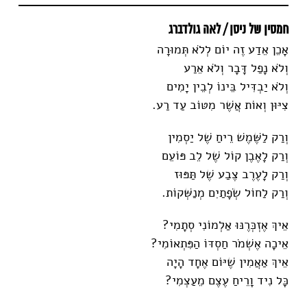
חמסין של ניסן / לאה גולדברג
אָכֵן אֵדַע זֶה יוֹם לְלֹא תְּמוּרָה
וְלֹא נָפַל דָּבָר וְלֹא אֵרַע
וְלֹא יַבְדִּיל בֵּינוֹ לְבֵין יָמִים
צִיּוּן וְאוֹת אֲשֶׁר מִטּוֹב עַד רַע.
וְרַק לַשֶּׁמֶשׁ רֵיחַ שֶׁל יַסְמִין
וְרַק לָאֶבֶן קוֹל שֶׁל לֵב פּוֹעֵם
וְרַק לָעֶרֶב צֶבַע שֶׁל תַּפּוּז
וְרַק לַחוֹל שְׂפָתַיִם מְנַשְּׁקוֹת.
אֵיךְ אֶזְכְּרֶנּוּ אַלְמוֹנִי סְתָמִי?
אֵיכָה אֶשְׁמֹר חַסְדּוֹ הַפִּתְאוֹמִי?
אֵיךְ אַאֲמִין שֶׁיּוֹם אֶחָד הָיָה
כָּל נִיד וָרֵיחַ עֶצֶם מֵעַצְמִי?