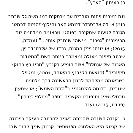
כן בעיתון "הארץ".
וגם יוצרים פחות מוכרים אך מרתקים כמו משה גל שכתב
רומן א-לה אלכסנדר דיומא האב וחילוף זהויות דרמטי
הגורם לטעות שמקורה בפוסט-טראומה ממלחמת יום
הכיפורים "גפרור, מישהו שיחבק אותי…" (עמדה,
2015); או יונתן פיין המנוח, נכדו של אלכסנדר פן,
שכתב סיפור מעולה ומצמרר ביותר בשם "המטדור
האבוד של אנחלס" אשר הופיע בקובץ "מריו רץ רחוק:
סיפורים" (הוצאת הקיבוץ המאוחד, 2001) ומטפל
בטראומה ממלחמת לבנון הראשונה דרך מלחמת
שוורים, בדומה להימגוויי ב"וזרח השמש"; או שמעון
מרמלשטיין וסיפוריו הקצרים בספר "מחלפי זיכרון"
(פרדס, 2013) ועוד.
ג. נקודה חשובה שהייתה ראויה להרחבה בעיקר בפרוזה
של קניוק היא האלמנט הפנטסטי. קניוק שייך לדור שבו