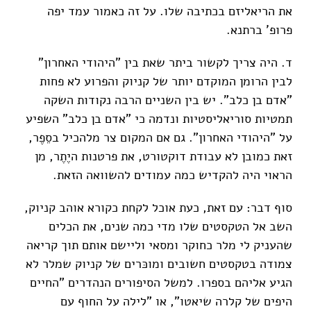
את הריאליזם בכתיבה שלו. על זה כאמור עמד יפה
פרופ' ברתנא.
ד. היה צריך לקשור ביתר שאת בין "היהודי האחרון"
לבין הרומן המוקדם יותר של קניוק והפרוע לא פחות
"אדם בן כלב". יש בין השניים הרבה נקודות השקה
תמטיות סוריאליסטיות ונדמה כי "אדם בן כלב" השפיע
על "היהודי האחרון". גם אם המקום צר מלהכיל בסֵפֶר,
זאת כמובן לא עבודת דוקטורט, את פרטנות היֶתֶר, מן
הראוי היה להקדיש כמה עמודים להשוואה הזאת.
סוף דבר: עם זאת, כעת אוכל לקחת כקורא אוהב קניוק,
השב אל הטקסטים שלו מדי כמה שנים, את הכלים
שהעניק לי מלר כחוקר ומסאי וליישם אותם תוך קריאה
צמודה בטקסטים חשובים ומוכּרים של קניוק שמלר לא
הגיע אליהם בספרו. למשל הסיפורים הנהדרים "החיים
היפים של קלרה שיאטו", או "לילה על החוף עם