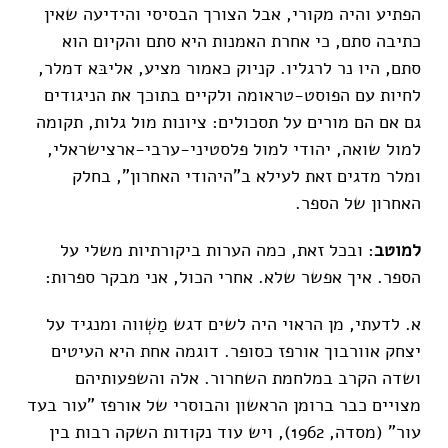
הפתיע והיה מקורי, אבל הצורך הבסיסי והידיעה שאין
כתיבה סתם, כי אחרת האמנות היא סתם והקיום הוא
סתם, היו נר לרגליו. קניוק כאמור מציע, אליבּא דמלר,
לחיות עם הפוסט-טראומה ולקיים בתוכך את הניגודים
גם אם הם מורים על תסכולים: ציונות מול גלות, תקומה
למול שואה, יהודי למול פלסטיני-ערבי-ארצישראלי,
ומלר מדגים זאת לעילא ב"היהודי האחרון", בחלק
האחרון של הספר.
למוטב
: ובכל זאת, כמה הערות ביקורתיות משלי על
הספר. איך אפשר שלא. אחרי הכול, אני מבקר ספרות:
א. לדעתי, מן הראוי היה לשים דגש מַשְׁווה ומנגיד על
יצחק אוורבוך אורפז כסופר. דוגמה אחת היא העיטים
ושדה הקרב במלחמת השחרור. אלה והשפעותיהם
מצויים כבר ברומן הראשון והבוסרי של אורפז "עור בעד
עור" (מסדה, 1962), ויש עוד נקודות השקה רבות בין