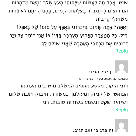
שׁוֹט. אֲבָל מָה לַעֲשׂוֹת שֶׁלְּסוּסֵי הָעֵץ שֶׁלְּךָ נִמְאַס מִדְּהָרוֹת.
הֵם רוֹצִים לְהִתְגַּנְדֵּר בְּצַלְּקוֹת הַיָּמִים, בָּהֶם הֲיִיתֶם לֹא פָּחוֹת
מִשּׁוּעֲלֵי קְרָבוֹת.
וְאַתָּה? אַתָּה שָׁמוּט בְּזִכְרוֹנִי כְּאֻכָּף עַל סוּסוֹ שֶׁל בָּאפֵלוֹ
בִּיל. כָּל הַמַּעֲרָב הַפָּרוּעַ מְעֻרְבָּב בַּדְּיוֹ בּוֹ אֲנִי כּוֹתֵב עַל נְיַר
זְכוּכִית אֶת מִכְתְּבֵי הָאַהֲבָה שֶׁאֲנִי שׁוֹלֵחַ לְךָ.
Reply
רן יגיל
הגיב:
נובמבר 4, 2023 בשעה 12:42 pm
רוני היקר, מקטע מקסים המשלב מוטיבים מעולמו
הפואטי של קניוק ומעולמך כמשורר. חיבוק ושבת שלום
ושיהיה שקט ונשמע בשורות טובות. רני
Reply
זיו פלג בן זאב
הגיב: