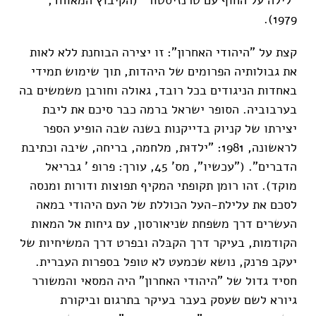
1979).
קצת על "היהודי האחרון": זו יצירה הבוחנת ללא לאות
את גבולותיה הפרומים של היהדות, תוך שימוש תמידי
באחדות הניגודים בכל רובד, גאולה וחורבן משמשים בה
בערבוביה. הסופר ישראל ברמה כבר סיכם את ליבת
יצירתו של קניוק בדייקנות בשנה שבה הופיע הספר
לראשונה, 1981: "ילדוּת, מלחמה, בריחה, שיבה וכתיבת
הדברים". ("עכשיו", מס' 45, עורך: פרופ ' גבריאל
מוקד). זהו רומן תקופתי המקיף תפוצות ודורות ומנסה
לסכם את עלילת-העל הכוללת של העם היהודי במאה
העשרים דרך משפחת שניאורסון, עם גיחות אל המאות
הקודמות, בעיקר דרך הקבּלה ובפרט דרך המשיחיות של
יעקב פרנק, נושא שכמעט לא טופל בספרות העברית.
חסיד גדול של "היהודי האחרון" היה המסאי והמשורר
גיורא לשם שעסק בעבר בעיקר בתרגום וביקורת