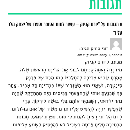
תגובות
8 תגובות על “יורם קניוק – עשור למות הסופר וספרו של יצחק מלר
עליו”
רוני סומק
הגיב:
נובמבר 4, 2023 בשעה 11:31 am
מכתב ליורם קניוק
מִירַנְדָה וְאַתָּה קְנִיתֶם לְבִתִּי אֶת הַגִּ'ינְס הָרִאשׁוֹן שֶׁלָּהּ.
אָמַרְתָּ שֶׁהִיא צְרִיכָה לְהִתְלַבֵּשׁ כְּמוֹ הַבַּת שֶׁל פְרַנְק
סִינַטְרָה, וְשֶׁאֲנִי הוּא הַשַּׁגְרִיר שֶׁלּוֹ בִּמְדִינַת תֵּל אָבִיב. אַחַר
כָּךְ שִׁכְנַעְתָּ אוֹתִי שֶׁהֶחְבֵּאתִי בַּכִּיסִים מַיִם מֵהַחִדֶּקֶל שֶׁהָיָה
נְהַר יַלְדוּתִי, וְשָׁפַכְתִּי אוֹתָם בְּלִי בּוּשָׁה לַיַּרְקוֹן, כְּדֵי
שֶׁאֶפְשָׁר יִהְיֶה לְהָשִׁיט עָלָיו תָּוִים מִשִּׁיר שֶׁל אוּם כּוּלְת'וּם.
לְיוֹם הֻלַּדְתִּי רָצִיתָ לִקְנוֹת לִי סוּס. סִפַּרְתָּ שֶׁמֵּעַל מְכוֹנַת
הַכְּתִיבָה תָּלִיתָ פַּרְסָה בִּשְׁבִיל לֹא לְהַפְסִיק לִשְׁמֹעַ צְלִיפוֹת