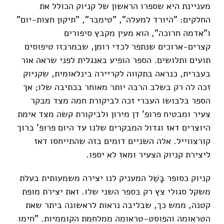
מעניינת היא שספרו הראשון של קניוק הכולל את
החלקים: "היורד למעלה", "טימבר", "תיקון חצות-יום"
ו"אדמה חרוכה", הוא מעין מקבץ סיפורים
קצרים-ארוכים שנתפר לכדי רומן, שבמרכזו טיפוסים
תועים ותלושים. הספר הופיע באנגלית לפני שראה אור
בעברית, כנראה בתקווה לקריירה בינלאומית, שקניוק
זכה לה רק בשלב הרבה יותר מאוחר בכתיבה שלו; אך
הספר בלבושו העברי זכה לביקורת חמה מצד מבקר
צעיר ומבטיח פרופ' דן מירון ולביקורת קשה מצד אימת
היוצרים דאז וגדול המבקרים שלנו עד היום פרופ' ברוך
קורצווייל. אלה השניים דומים בזה שהתייחסו דאז
ליצירת קניוק הצעיר ומאז לא יספו.
קניוק כסופר בָּשֵׁל המעניק לנו יצירה משמעותית בעלת
משקל סגולי צץ רק בספר השני שלו. זאת יצירת מופת
קטנה, ממש כך, שבליבה נראות לראשונה ביתר שאת
הטראומה והפוסט-טראומה ממלחמת הקוממיות. "חימו