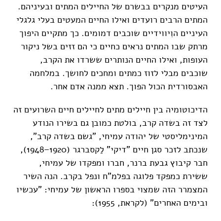
העיטים מנקרים בבשרם של החיילים המתים ובעיניהם.
המתים הרבים רועדים ואילו החיים המעטים בעלי גלגלי
העיניים הוִיווידיים שוכבים דמומים. כך מתקיים היפוך
מרתק שבו המתים נראים כחיים כי הם זזים בשל ניקור
העופות, ואילו החיים הנותרים ששרדו את הקרב,
שוכבים מבלי לזוז כמתים ומחכים לחושך. במלחמה
האבסורדית הכול הפוך. תצא ממנה אדם אחר.
הדיכוטומיה בין חיילים מתים לחיילים חיים השרועים זה
לצד זה בשדה קרב, בולטת כמובן גם בשירו הנודע
המינימליסטי של יהודה עמיחי, "גשם בשדה קרב",
שנכתב לזכר סגן חיים "דיקי" לַקסברגר (1920–1948),
חבר קיבוץ גבעת ברנר, חברו ומפקדו של עמיחי,
ששירת כמפקד פלוגה בפלמ"ח ונפל בקרב. הנה השיר
המצמרר הזה שמצוי בספרו הראשון של עמיחי: "עכשיו
ובימים האחרים" (לקראת, 1955):