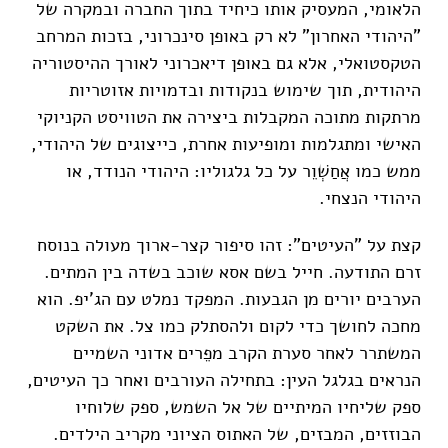
הלאומי, המעסיק אותו כיחיד בתוך החברה ובמקרה של
"היהודי האחרון" לא רק באופן סינכרוני, בזכות המרחב
הטקסטואלי, אלא גם באופן דיאכרוני לאורך ההיסטוריה
היהודית, תוך שימוש בנקודות ובדמויות אזוטריות
מרתקות מתוכה המקבלות ביצירה את הטוויסט הקניוקי
האישי ומתגלמות ומופיעות אחרת, כייצוגים של היהודי,
ממש כמו אֲחַשְׁוֵר על כל גלגוליו: היהודי הנודד, או
היהודי הנצחי.
קצת על "העיטים": זהו סיפור קצר-ארוך מעולה בנוסח
זרם התודעה. חייל בשם אסא שוכב בשדה בין המתים.
הערבים יורים מן הגבעות. המפקד נמלט עם הג'יפ. הוא
מחכה לחושך כדי לקום ולהסתלק כמו צל. את השקט
המשתרר לאחר סערת הקרב מפֵרים אדוני השמיים
הנראים בגלגל העין: בתחילה העורבים ואחר כך העיטים,
ספק שליחיו המיתיים של אל השמש, ספק שלוחיו
הבוזזים, המבזים, של האתוס הציוני מקריב הילדים.