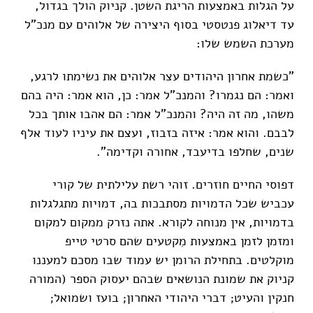
על הגלות באמצעות הריגת השטן. קניוק הולך בגדול,
עד דיאלוג פנטסטי בסוף היצירה של אלוהים עם מנכ"ל
מערכת השמש שלו:
"כשמת אחרון היהודים עצר אלוהים את נשימתו לרגע,
ואמר: הם נגמרו? והמנכ"ל אמר: כן, הוא אמר: היה בהם
משהו, מה זה היה? והמנכ"ל אמר: הם אהבו אותך בכל
לבבם. והוא אמר: איזה בזבוז, ועצם את עיניו לעוד אלף
שנים, שחלפו בדיעבד, אחורה וקדימה".
דפוסי החיים חוזרים. זוהי רשת עלילתית של קורי
עכביש שכל הדמויות מסתבכות בה, דמויות מתגלגלות
בדמויות, אין מנוחה לקורא. אתה נזרק ממקום למקום
ומזמן לזמן באמצעות מִקטעים שהם סרטי טייפ
מוקלטים. בתחילת הרומן יש עמוד שבו מסכם למעננו
קניוק את שמונת הנושאים שבהם יעסוק הספר (המורה
חנקין והעיט; דברי היהודי האחרון; בועז ושמואל;