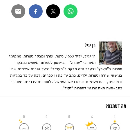
רן יגיל
רן יגיל, יליד 1968, סופר, עורך ומבקר ספרות. ממקימי
ומעורכי "עמדה" - ביטאון לספרות. משמש כמבקר
ספרות ב"הארץ" ובעבר היה מבקר ב"מעריב" ובעל טורים אישיים שם
בנושאי שירה וספרות ילדים. כתב עד כה 11 ספרים, זכה על כך במלגות
ובפרסים, בהם פעמיים בפרס ראש הממשלה לסופרים עבריים. מעורכי
כתב-העת האינטרנטי לספרות "יקוד".
מה דעתכם?
0
0
0
4
1