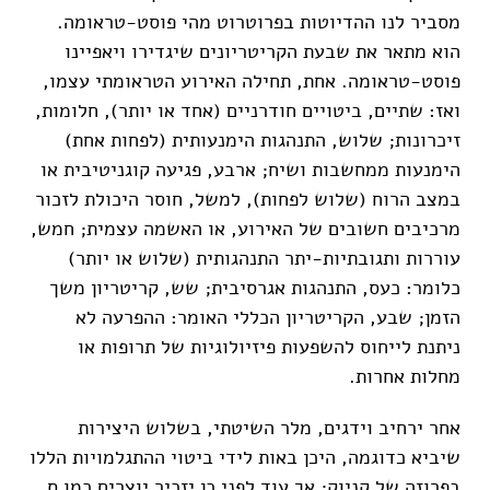
מסביר לנו ההדיוטות בפרוטרוט מהי פוסט-טראומה.
הוא מתאר את שבעת הקריטריונים שיגדירו ויאפיינו
פוסט-טראומה. אחת, תחילה האירוע הטראומתי עצמו,
ואז: שתיים, ביטויים חודרניים (אחד או יותר), חלומות,
זיכרונות; שלוש, התנהגות הימנעותית (לפחות אחת)
הימנעות ממחשבות ושיח; ארבע, פגיעה קוגניטיבית או
במצב הרוח (שלוש לפחות), למשל, חוסר היכולת לזכור
מרכיבים חשובים של האירוע, או האשמה עצמית; חמש,
עוררות ותגובתיות-יתר התנהגותית (שלוש או יותר)
כלומר: כעס, התנהגות אגרסיבית; שש, קריטריון משך
הזמן; שבע, הקריטריון הכללי האומר: ההפרעה לא
ניתנת לייחוס להשפעות פיזיולוגיות של תרופות או
מחלות אחרות.
אחר ירחיב וידגים, מלר השיטתי, בשלוש היצירות
שיביא כדוגמה, היכן באות לידי ביטוי ההתגלמויות הללו
בפרוזה של קניוק; אך עוד לפני כן יזכיר יוצרים כמו ס.