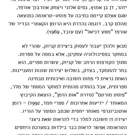
יזהר, דן בן אמוץ, נִסים אלוני ויצחק אוורבּוך אורפז,
שגם אצלם קיימת כתיבה על פוסט-טראומה כתוצאה
מהלם קרב. דוגמה נהדרת היא הרומן הקאמרי הנדיר של
אורפז "מסע דניאל" (עם עובד, 1969).
מכאן ולהלן יעבור לעסוק ביצירת קניוק, שהרי לא
במחקר בפסיכולוגיה עסקינן, אלא במסה על ספרות.
מתוך הקורפוס הרחב של קניוק, עשרות ספרים, הוא
בחר להתמקד, בצדק, בשלוש יצירות שונות ומעניינות.
האחת נראית לי פחות חשובה ואיכותית מבחינה
ספרותית, אבל בהחלט מהותית למחקר המסתי של מלר,
"פוסט מורטם" (סדרת "אות הזמן", הוצאת הקיבוץ
המאוחד / ידיעות אחרונות / ספרי חמד, 1992) – רומן
אוטוביוגרפי מאוחר יחסית שכתב הסופר על הוריו.
יצירה זו חשובה למלר כדי להראות שאת ניצני
הטראומה אפשר לראות כבר בילדוּת במערכת היחסים