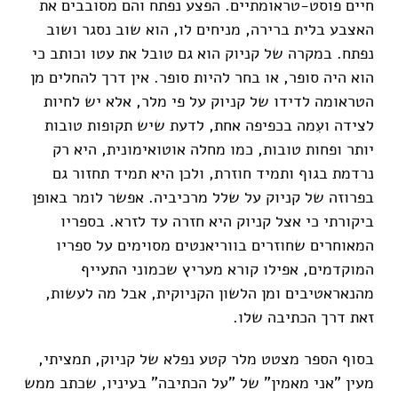
חיים פוסט-טראומתיים. הפצע נפתח והם מסובבים את
האצבע בלית ברירה, מניחים לו, הוא שוב נסגר ושוב
נפתח. במקרה של קניוק הוא גם טובל את עטו וכותב כי
הוא היה סופר, או בחר להיות סופר. אין דרך להחלים מן
הטראומה לדידו של קניוק על פי מלר, אלא יש לחיות
לצידה ועִמה בכפיפה אחת, לדעת שיש תקופות טובות
יותר ופחות טובות, כמו מחלה אוטואימונית, היא רק
נרדמת בגוף ותמיד חוזרת, ולכן היא תמיד תחזור גם
בפרוזה של קניוק על שלל מרכיביה. אפשר לומר באופן
ביקורתי כי אצל קניוק היא חזרה עד לזרא. בספריו
המאוחרים שחוזרים בווריאנטים מסוימים על ספריו
המוקדמים, אפילו קורא מעריץ שכמוני התעייף
מהנאראטיבים ומן הלשון הקניוקית, אבל מה לעשות,
זאת דרך הכתיבה שלו.
בסוף הספר מצטט מלר קטע נפלא של קניוק, תמציתי,
מעין "אני מאמין" של "על הכתיבה" בעיניו, שכתב ממש