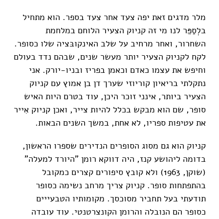
מלר מדגים זאת יפה צעד אחר צעד בספר. הוא מתחיל
בלְסַפֵּר לנו מי זה קניוק הצעיר הלוחם במלחמת
השחרור, ואחר מרחיב על שלב האינקובּציה שלו כסופר.
לקח לקניוק הצעיר יותר מעשר שנים, שבהם נדד בעולם
וחיפש את עצמו כאדם וכאמן בפריז ובניו-יורק. אני
נתקלתי בריאיון קוריוזי שערך דן בן אמוץ עם קניוק
הצעיר ביותר, אינני זוכר היכן, עוד בטרם היות האיש
סופר, שם הוא מבקש בכלל להיות צייר, ואכן קניוק אִייר
את עטיפות ספריו, לא אחת, במשך השנים הבאות.
קניוק הוא גם מסוג הסופרים הנדירים שספרו הראשון,
בדומה ליהושע קנז, היה דווקא רומן "היורד למעלה"
(שוקן, 1963) ולא קובץ סיפורים קצרים כמקובל
בהתפתחות סופר. קניוק צריך מרחב נשימה כסופר
תודעתי בעל תחביר מסוכסך. מקומותיו הטבעייים
כסופר הם הנובלה והרומן הקונצרטנטי. עוד עובדה