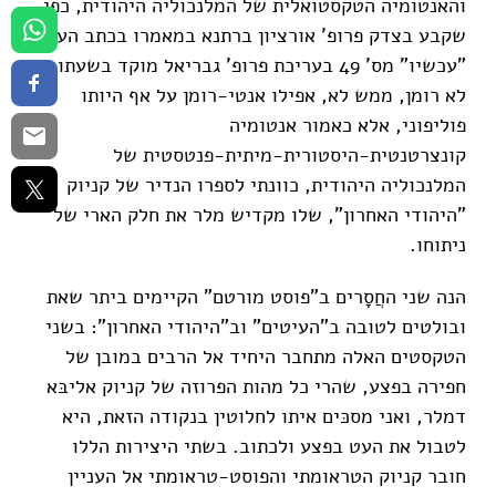
והאנטומיה הטקסטואלית של המלנכוליה היהודית, כפי
שקבע בצדק פרופ' אורציון ברתנא במאמרו בכתב העת
"עכשיו" מס' 49 בעריכת פרופ' גבריאל מוקד בשעתו,
לא רומן, ממש לא, אפילו אנטי-רומן על אף היותו
פוליפוני, אלא כאמור אנטומיה
קונצרטנטית-היסטורית-מיתית-פנטסטית של
המלנכוליה היהודית, כוונתי לספרו הנדיר של קניוק
"היהודי האחרון", שלו מקדיש מלר את חלק הארי של
ניתוחו.
הנה שני החֲסָרים ב"פוסט מורטם" הקיימים ביתר שאת
ובולטים לטובה ב"העיטים" וב"היהודי האחרון": בשני
הטקסטים האלה מתחבר היחיד אל הרבים במובן של
חפירה בפצע, שהרי כל מהות הפרוזה של קניוק אליבּא
דמלר, ואני מסכּים איתו לחלוטין בנקודה הזאת, היא
לטבול את העט בפצע ולכתוב. בשתי היצירות הללו
חובר קניוק הטראומתי והפוסט-טראומתי אל העניין