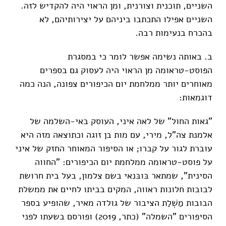
השניים, תוכנית וצורנית, ומן הראוי היה להקדיש לזה.
השניים אפילו התכתבו ביניהם על יצירותיהם, לא
בהכרח בנעימות רבה.
ב. באותה נשימה אפשר לומר כי במסגרת
הפוסט-טראומה מן הראוי היה לעסוק גם בספרים
מאוחרים יותר ממלחמת יום הכיפורים צפונה, הנה כמה
דוגמאות:
"גאות החול" של לאה איני, העוסק באי-השלמה של
אלמנת צה"ל, מירי, עם מות בן זוגה וכתוצאה מזה היא
עוברת לגור על קברו; או הסיפור המאוחר החזק של איני
על פוסט-טראומה ממלחמת יום הכיפורים: "החווה
הסינית", שמתאר בּובּנאי בשם צלמון, בעל בית חרושת
לבובות חלונות ראווה, המקים בביתו לחיים את ממשלת
הבובות מַשְׁלַת הציבור של גולדה מאיר, שהופיע בספר
הסיפורים "השמלה" (כתר, 2019) ופורסם בשעתו לפני