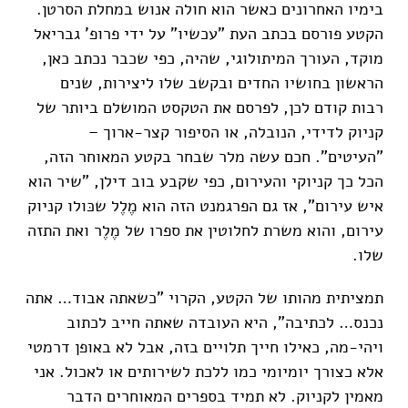
בימיו האחרונים כאשר הוא חולה אנוש במחלת הסרטן.
הקטע פורסם בכתב העת "עכשיו" על ידי פרופ' גבריאל
מוקד, העורך המיתולוגי, שהיה, כפי שכבר נכתב כאן,
הראשון בחושיו החדים ובקשב שלו ליצירות, שנים
רבות קודם לכן, לפרסם את הטקסט המושלם ביותר של
קניוק לדידי, הנובלה, או הסיפור קצר-ארוך –
"העיטים". חכם עשה מלר שבחר בקטע המאוחר הזה,
הכל כך קניוקי והעירום, כפי שקבע בוב דילן, "שיר הוא
איש עירום", אז גם הפרגמנט הזה הוא מֶלֶל שכּולו קניוק
עירום, והוא משרת לחלוטין את ספרו של מֶלֶר ואת התזה
שלו.
תמציתית מהותו של הקטע, הקרוי "כשאתה אבוד… אתה
נכנס… לכתיבה", היא העובדה שאתה חייב לכתוב
ויהי-מה, כאילו חייך תלויים בזה, אבל לא באופן דרמטי
אלא כצורך יומיומי כמו ללכת לשירותים או לאכול. אני
מאמין לקניוק. לא תמיד בספרים המאוחרים הדבר