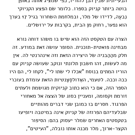
הבעייתית שבין הבן להוריו, כפי שמציג אותה באופן
בוטה ביותר קניוק בספרו. כלומר שם הפצע הקניוקי
נִבעֶה, לדידו של מלר, ובמלחמת השחרור בגיל 17 בערך
הוא נפער, רחוק מן הבית, בקרבות על ירושלים.
הצרה עם הטקסט הזה הוא שיש בו משהו דוחה נורא
מבחינה פואטית-תוכנית. הסופר עושה זאת במודע. זה
חלק מהַהַבניה של היצירה הזאת וזה אינהרנטי לה. אין
מה לעשות, זהו חשבון תלונתי ונוקב שעושה קניוק עם
הוריו המתים בנוסח "אכלו לי שתו לי", לקחו לי, הם היו
ככה וככה. לטעמי, האַדולסֶצֶנטיות הזאת עומדת בעוכרי
הספר הזה, אם כי הוא כתוב קניוקית מגושמת ולעתים
זורמת וקסומה, ומעניין כסוג של הצצה אל מאחורי
הפרגוד. חסרים בו כמובן שני דברים מהותיים
שבלעדיהם הפרוזה של קניוק אינה במיטבה ויופיעו
בטקסטים האחרים שמלר יעסוק בהם: הסיפור
הקצר-ארוך, מלר מכנה אותו נובלה, "העיטים",