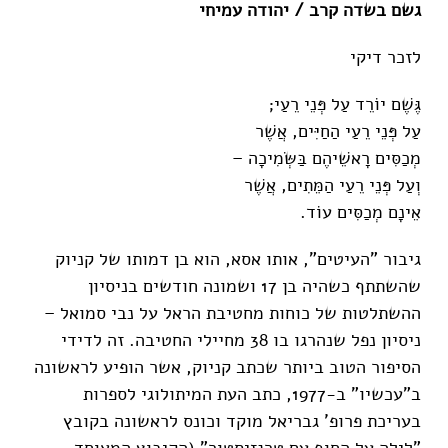
גשם בשדה קרב / יהודה עמיחי
לזכר דיקי
גֶּשֶׁם יוֹרֵד עַל פְּנֵי רֵעַי;
עַל פְּנֵי רֵעַי הַחַיִּים, אֲשֶׁר
מְכַסִּים רָאשֵׁיהֶם בַּשְּׂמִיכָה –
וְעַל פְּנֵי רֵעַי הַמֵּתִים, אֲשֶׁר
אֵינָם מְכַסִּים עוֹד.
גיבור "העיטים", אותו אסא, הוא בן דמותו של קניוק
שהשתתף כשהיה בן 17 ושמונה חודשים בניסיון
ההשתלטות של כוחות מחטיבת הראל על נבי סמואל –
ניסיון נפל שנהרגו בו 38 מחיילי החטיבה. זה לדידי
הסיפור הטוב ביותר שכתב קניוק, אשר הופיע לראשונה
ב"עכשיו" ב-1977, כתב העת המיתולוגי לספרות
בעריכת פרופ' גבריאל מוקד וכונס לראשונה בקובץ
"לילה על החוף עם טרנזיסטור" (הקיבוץ המאוחד,