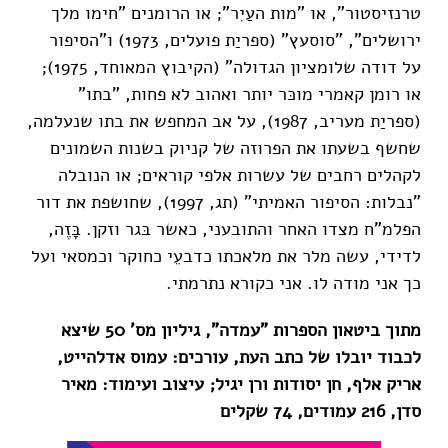
טרנזיסטור", או "מות העַיִר"; או הרומנים "חימו מלך
ירושלים", "סוסעץ" (ספריַת פועלים, 1973) ו"הסיפור
על דודה שלומציון הגדולה" (הקיבוץ המאוחד, 1975);
או רומן קאמרי מוכּר יותר ואהוב לא פחות, "בתו"
(ספריַת מעריב, 1987), על אב המחפש את בתו שנעלמה,
שחשף בשעתו את הפרוזה של קניוק בשנות השמונים
לקהלים רחבים של עשרות אלפי קוראים; או הנובלה
"נבלות: הסיפור האמיתי" (תג, 1997), שחושפת את דור
הפלמ"ח מצדו האחר והתובעני, כאשר בּגר וזקן. בָּזֶה,
לדידי, עשה מלר את מלאכתו כדבעֵי כחוקר וכמסאי ועל
כך אני מודה לו. אני כקורא נתרמתי.
מתוך ביטאון הספרות "עמדה", גיליון מס' 50 שיצא
לכבוד יובלו של כתב העת, עורכים: עמוס אדלהייט,
אריק אלף, חן יסודות ורן יגיל; עיצוב ועימוד: מאיר
סדן, 216 עמודים, 74 שקלים