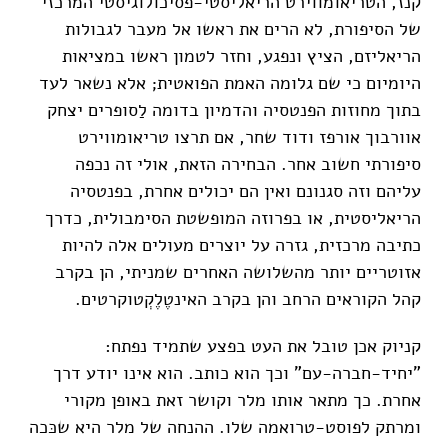
קנז, הטריאומווירט הריאליסטי-פסיכולוגיסטי המרכזי
של הסיפורת, לא הרים את ראשו אל מעבר לגבולות
הריאליזם, הציץ ונפגע, וחזר לטמון ראשו במציאות
היומיום כי שם גלומה האמת הפואטית; אלא נשאר לעד
בתוך מחוזות הפנטסיה והדמיון בדומה לַסופרים יצחק
אוורבוך אורפז ודוד שחר, אם תרצו טריאומווירט
סיפורתי חשוב אחר. הבחירה הזאת, אולי זה נכפה
עליהם וזה סגנונם ואין הם יכולים אחרת, בפנטסיה
הריאליסטית, או בפרוזה המופשטת הסימבולית, כדרך
כתיבה מרכזית, גזרה על יוצרים מעולים אלה להיות
אזוטריים יותר מהשלושה האחרים שמניתי, הן בקרב
קהל הקוראים הרחב והן בקרב האינטֶלֶקְטוקרטים.
קניוק אכן טובל את העט בפצע שתמיד נפתח:
"יחיד-חברה-עם" וכך הוא כותב. הוא אינו יודע דרך
אחרת. כך מתאר אותו מלר וקושר זאת באופן מקורי
ומרתק לפוסט-טרואמה שלו. ההנחה של מלר היא שכּכה