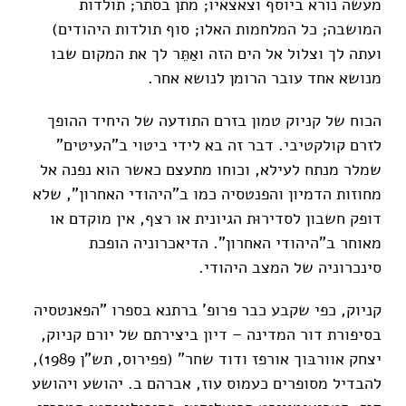
מעשה נורא ביוסף וצאצאיו; מתן בסתר; תולדות
המושבה; כל המלחמות האלו; סוף תולדות היהודים)
ועתה לך וצלול אל הים הזה ואַתֵּר לך את המקום שבו
מנושא אחד עובר הרומן לנושא אחר.
הכוח של קניוק טמון בזרם התודעה של היחיד ההופך
לזרם קולקטיבי. דבר זה בא לידי ביטוי ב"העיטים"
שמלר מנתח לעילא, וכוחו מתעצם כאשר הוא נפנה אל
מחוזות הדמיון והפנטסיה כמו ב"היהודי האחרון", שלא
דופק חשבון לסדירוּת הגיונית או רצף, אין מוקדם או
מאוחר ב"היהודי האחרון". הדיאכרוניה הופכת
סינכרוניה של המצב היהודי.
קניוק, כפי שקבע כבר פרופ' ברתנא בספרו "הפאנטסיה
בסיפורת דור המדינה – דיון ביצירתם של יורם קניוק,
יצחק אוורבּוך אורפז ודוד שחר" (פפירוס, תש"ן 1989),
להבדיל מסופרים כעמוס עוז, אברהם ב. יהושע ויהושע