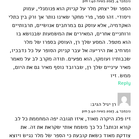
נובמבר 4, 2023 בשעה 1:40 pm
הספר של יצחק מלר על קניוק הוא פנומנלי, עמוק
ויסודי. זהו ספר, פרי מחקר שאינו נותר אך ורק בין כתלי
האקדמיה, אלא עוסק גם במרחבים אנושיים, תרבותיים
ורוחניים אחרים, המאירים את המשמעות שבנושא בו
הוא מטפל. המסע שלך רן, העוסק בספרו של מלר
ומרחיב את היריעה אל עבר קניוק הסופר על כל נדבכיו,
שכבותיו ועומקו, הוא מפעים. תודה מקרב לב על מאמר
מאיר עיניים שלך רן, שברובד נוסף מאיר גם את היום,
ממש. זיו
Reply
רן יגיל
הגיב:
נובמבר 4, 2023 בשעה 3:40 pm
זיו פלג היקרה מאוד, איזו תגובה יפה המחממת כל לב
קורא וכותב! כל כך משמח אותי שקראת את זה. את
צודקת מאוד כשאת קובעת כי הספר של מלר נגיש ויוצא