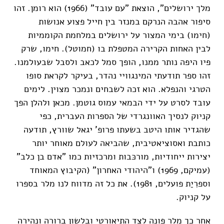
מלך ירושלים", הוצאת "עם עובד" (1966) הוא רומן. זהו
סיפור אהבה הנרקם במנזר בין חייל פצוע אנושות
(חימו) בימי המצור על ירושלים במלחמת הקוממיות
לבין האחות הקרירה המטפלת בו (חמוטל). חימו, שרק
פיו היפה נותר ממנו, הופך סמל לכאב ולסבל שבעולמנו.
זהו ספר תודעתי המינגוויי נהדר, בעיקר לקראת סופו
הטרגי והנפלא. הוא זכה לשבחים ונמכר מצוין. לימים
עובד לסרט על ידי הבמאי עמוס גוטמן. מכאן ולהלן הפך
קניוק לנסיך האוונגרדי של הספרות העברית, כפי
שהגדיר אותו היטב בשעתו פרופ' יגאל שוורץ, תודעה
כותבת ואסוציאטיבית, שהביאה לעולם מאוחר יותר
יצירות ייחודיות, מורכּבות ומרכזיות כמו "אדם בן כלב"
(עמיקם, 1969) ו"היהודי האחרון" (הקיבוץ המאוחד
וספרִיַת פועלים, 1981). את כל זה מדווח לנו מלר בספרו
על קניוק.
אחר כך מלר פונה לצד התיאורטי ובלשון ברורה ונהירה