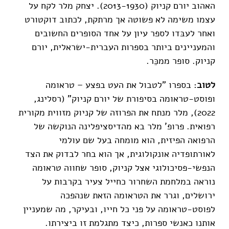
האהוב יורם קניוק (2013-1930). יצחק מלר לקח על
עצמו משימה לא פשוטה אך מרתקת, לכתוב דוקטורט
ואחר לעבּדו לספר עיון על אחד הסופרים החשובים
והמעניינים ביותר בספרות העברית-ישראלית, יורם
קניוק. סופר ממכֵּר.
לטוב
: בספרו "לטבול את העט בפצע – טראומה
ופוסט-טראומה בסיפורת של יורם קניוק" (רסלינג,
2022), מלר מנתח את הפרוזה של קניוק מזווית מקורית
רפואית. פרופ' מלר בא מהדיסציפלינה הנוקשה של
הרפואה הפיזית, הוא מומחה בעל שם עולמי
לאורתופדיה אונקולוגית, אך הוא בחר לבדוק את הצד
הנפשי-פסיכולוגי אצל קניוק, סופר שחווה טראומה
נוראה במלחמת השחרור כחייל צעיר בקרבות על
ירושלים, וגרר את הטראומה הזאת שנהפכה
לפוסט-טראומה על פני כל חייו, ובעיקר, מה שמעניין
אותנו כאנשי ספרות, כיצד מתגלמת זו ביצירתו.