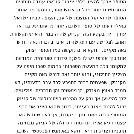
הסופר צריך להציג כלפי ציבור קוראיו עמדה מוסרית
הומניסטית יותר מכל בן אנוש אחר, בחזקת מה אומר
הסופר שהוא קול המצפון של עם, הצופה לבית ישראל.
כאילו דעתו של סופר חשובה יותר מדעתו של נגר או
עורך דין. בקטע הזה, קניוק שהיה במידה איש תקשורת
ואהב לפלרטט עם התקשורת, אינו בהכרח נאה דורש
נאה מקיים. דווקא אדם נוקשה כמו הסופר יצחק
אוורבוך אורפז יש לו משנָה סדורה ספרותית המודעת
למקומו בלב המעשה הספרותי בדמות ספרו היפה על
הצליין החילוני, והוא יותר נאה דורש נאה מקיים
מקניוק, שפעמים רבות התפרע לכל עבר בדעותיו, לא
תמיד באופן מצודק, הן פואטית והן חברתית-פוליטית.
לכן להישען אך ורק על ההיבט הפסיכולוגי של קניוק
יכול להיות מאוד בעייתי, כיוון שהוא הציב את הרף
המוסרי גבוה מאוד תוך ביקורת, אך לא בטוח שהוא
עצמו הגיע אליו. תרומתו הגדולה של קניוק מבחינה
תוכנית וצורנית היא דווקא באלמנט הפנטסטי השובר