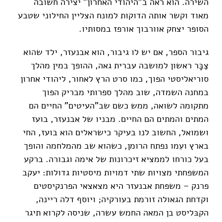
השירה. הוא ראה ב"היהודי האחרון" יצירה חשובה
מאוד וקשר אותה הדוקות למונח הצליין החילוני שטבע
הסופר יצחק אוורבוך אורפז במסותיו.
גיבור הספר, אם יש לו גיבור, הוא אבנעזר, ילד שהוא
צַבָּר ראשון למושבה עברית גאה, ההופך במין מהלך
סוריאליסטי הפוך, כמו סרט הרץ לאחור, ליהודי אחרון
במחנה השמדה, שוב מהלך ספרותי מבריק הפוך
מתקומה לשואה, ממש כשם שב"העיטים" החיים הם
המתים והמתים הם החיים. מבניו של אבנעזר, בועז
ושמואל, החשוב לנו בעיקר כישראלים הוא בועז, החי
בארץ ועִמו נפתח הרומן, כשהוא שב מהמלחמה והופך
בעל כורחו לממציא זיכרונות של אימה וגבורה. ברקע
המשפחתי מצויות שתי דמויות מיסטיות גדולות: יעקב
פרנק – משפחת אבנעזר היא מצאצאי הפרנקיסטים
וקדחת הגאולה זורמת בעורקיה; ויוסף דלה ריינה,
הקבּליסט בן המאה החמש עשרה, שניסה לקרוא תיגר