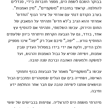
בבוקר השכם לשפת הים, מספר חוברות בידי, סנדלים
להחלפה. קראתי בחוברת "משקפיים", "מין ואמנות".
בערב הקודם דנתי עם אורחי על ציור הנוף 'החדש'
אמרתי והוא הגיב ב'לא חדש' ותהיתי על המאבק של
החום והירוק. עכשו השלמתי, ותהיתי אם להוסיף עץ
אחד, בודד, גם על הגבעה הקרחת וויתרתי כיוון שלעתים
המוסיף גורע… "יפה," סיכם אבל רק "יפה" אינו מספיק
ולכן הדיון, ולקח את ידי בידו במסלול העדין שבין
אמנות, ושיחה שהיא על גבול האמנות והרגש, ועד
למשקה ולמעשה האהבה וברכת שנה טובה.
עכשו ב"משקפיים" מאמר על הגבעות בנוף וחמוקי
האישה, ושחייה בים עם הגלים שמטהרים ומזככים הכול
ונושאים אותנו לשיחה טובה עם חבר אחר והחלפת ידע
וחיבה.
מיהרתי משפת הים להרצליה. צפיפות בכבישים של ששי