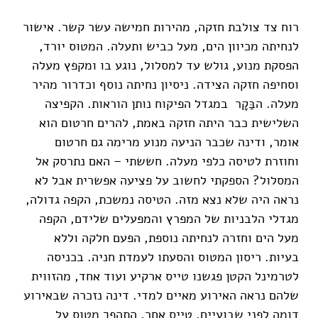
רוח צד צולבת חזקה, מהירות חמישה עשר קשר. אישור
לנחיתה מכיוון הים, מעל כביש ותעלה. המטוס יורד,
הפסקת מנוע, גולש עד למסלול, נוגע בו ומקפץ מעלה
וסחיפה חזקה הצידה. ניסיון נחיתה נוסף וכדרור מהיר
מעלה. הבַּקָר במגדל הפיקוח נותן הוראות. הקפיצה
השלישית כבר היתה חזקה באמת, להרים חרטום הוא
אומר, ודינה שכבר הניעה מנוע מרימה גם חרטום
וחוזרת לטיסה כלפי מעלה. חששתי – האם נתרסק אל
המסלול? הספקתי לחשוב על פציעה אפשרית אבל לא
נראה היה שלא נצא מזה. הטיסה נמשכת, הקפה גדולה,
מגדלי הלבניות של המפרץ והמפעלים שלידם, הקפה
מעל הים וחזרה לנחיתה נוספת, הפעם חלקה וללא
בעיות. ריסון המטוס והסעתו לעמדת חניה. בכניסה
לטרמינל הקטן פגשנו טייס ארקיע ועוד אחד, מהזווית
שלהם נראה האירוע מאיים למדי. דינה נזכרה שבאירוע
דומה לפני שבועיים, טייס אחר, התהפך מטוס על