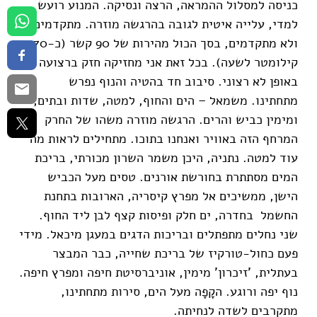
כניסה למסלול ההמראה, הרצה ונסיקה. המנוע רועש
למדי, עלייה איטית לגובה בהרגשה מוזרה. מתקדמים
ולא מתקדמים, בסך הכול מהירות של 90 קשר (כ-170
קילומטר לשעה). בכל זאת אני מחזיקה חזק ברצועה
באופן לא רצוני. סיבוב חד בהטיה והנוף נפרש
מתחתינו. משמאל – הים והחוף, למטה, שדות ובתים,
ומימין כביש והרים. הרגשה מוזרה משהו של החרק
המרחף הזה באוויר ואנחנו בתוכו. מתחילים לראות מה
עוד למטה. נתניה, היכן משמר השרון מכורתי, בריכת
המים מסתתרת בחורשת אורנים. טסים מעל הכביש
הישן, ממשיכים אל מפרץ קיסריה, הארובות בתחנת
החשמל בחדרה, ים חלק ופיסות קצף לבן ליד החוף.
שני נחלים מתפתלים ובריכות הדגים במעגן מיכאל. מידי
פעם כחול-טורקיז של בריכת שחייה, כבר המבצר
בעתלית, 'זיכרון' מימין, אוניברסיטת חיפה ומפרץ חיפה.
נוף יפה ורוגע. הקָפָה מעל הים, סירות מתחתינו,
מתקרבים לשדה לנחיתה.