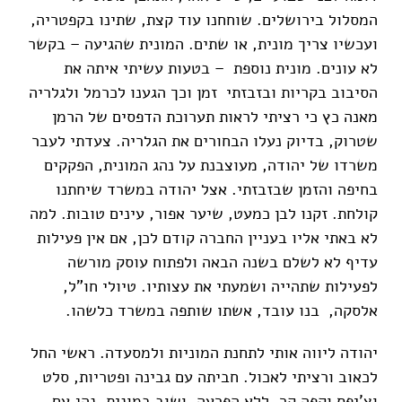
המסלול בירושלים. שוחחנו עוד קצת, שתינו בקפטריה,
ועכשיו צריך מונית, או שתים. המונית שהגיעה – בקשר
לא עונים. מונית נוספת – בטעות עשיתי איתה את
הסיבוב בקריות ובזבזתי זמן וכך הגענו לכרמל ולגלריה
מאנה כץ כי רציתי לראות תערוכת הדפסים של הרמן
שטרוק, בדיוק נעלו הבחורים את הגלריה. צעדתי לעבר
משרדו של יהודה, מעוצבנת על נהג המונית, הפקקים
בחיפה והזמן שבזבזתי. אצל יהודה במשרד שיחתנו
קולחת. זקנו לבן כמעט, שיער אפור, עינים טובות. למה
לא באתי אליו בעניין החברה קודם לכן, אם אין פעילות
עדיף לא לשלם בשנה הבאה ולפתוח עוסק מורשה
לפעילות שתהייה ושמעתי את עצותיו. טיולי חו"ל,
אלסקה, בנו עובד, אשתו שותפה במשרד כלשהו.
יהודה ליווה אותי לתחנת המוניות ולמסעדה. ראשי החל
לכאוב ורציתי לאכול. חביתה עם גבינה ופטריות, סלט
וצ'יפס וקפה קר, ללא הפרעה. ושוב במונית, נהג עם