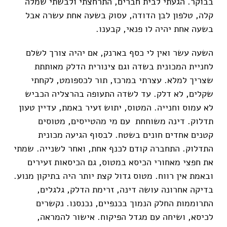
בבוקר. הגעתי לבית חברים, התרחצתי ולבשתי שמלה
קלה, טלפון לבן הדודה, עסוק בשעה אחת עשרה אבל
בשעה אחת יהיה לו פנאי, קבענו.
השעה עשר ואין לי כסף בארנק, אם יהיה צורך לשלם
לחניית המכונית בשדה וגם צינורית הדלק מאותתת
שצריך למלא. עצרתי במרכז, תור לכספומט, לקחתי
שקלים, לא דלק. עד לשדה התעופה בהרצליה הכביש
לא עמוס וחנייה. המטוס, יתוש זעיר באמת, עדיין טעון
תדלוק. דינה משוחחת עם מי מהטייסים, מטוסים
קטנים אחדים חונים בשטח. לבסוף הגיעה מכונית
התדלוק. התחברה קודם לכנף אחת, ואחר לשנייה. שמתי
את חפצי מאחורי הכיסא במטוס, גם הכיסאות זעירים
ובאמת אין רווח. מטוס גדול קצת יותר היה בתיקון מנוע.
בדיקה אחרונה עושה דינה, זרימת הדלק, גלגלים,
התרוממות החלק הנמוך בכנפיים, נכנסנו. נקשרים
לכיסא, ושיחה עם מגדל הפיקוח. אישור להמראה,