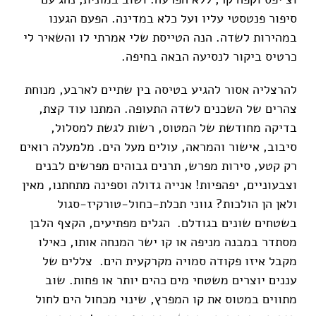
סיפור פנטסטי עליו ועל כלא במדינה. הפעם הגענו
במהירות לשדה. הנה הטייסת שלי אמרתי לו והשאיר לי
כרטיס ביקור לנסיעה הבאה בחיפה.
להרצליה אסור להגיע בטיסה בין שתיים לארבע, מנוחת
צהרים של השכנים לשדה התעופה. המתנו עוד קצת,
בדיקה מחודשת של המטוס, רשות לגשת למסלול,
סיבוב, אישור והמראה, עולים מעל הים. מלמעלה רואים
רק קטע, סירות מפרש, תרנים גבוהים מפרשים לבנים
וצבעוניים, יפהפיות! אנייה גדולה וספינה מתחתנו, מאין
ולאן הן הולכות? גווני תכלת-כחול-טורקיז-סגול
בשטחים שונים בגודלם. הגלים מפתיעים, הקצף הלבן
מסתדר במבנה מניפה או קו ישר המנחה אותו, כאילו
מקבל איזו פקודה סמויה מקרקעית הים. צללים של
עננים יוצרים משטחי מים כהים יותר או פחות. שוב
מתווים במטוס את קו המפרץ, שינוי מכחול הים לחול