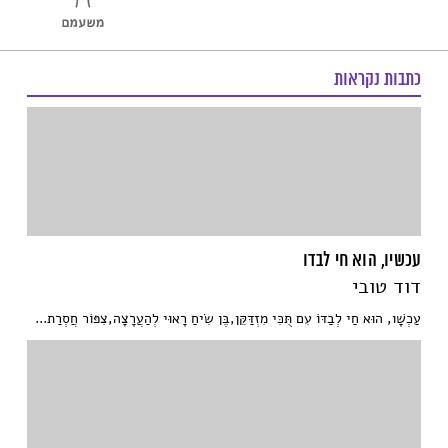
כתבות נקראות
עכשיו, הוא חי לבדו
דוד טובי
עַכְשָׁו, הוּא חַי לְבַדּוֹ עִם תֻּכִּי מִזְדַּקֵּן,בֶּן שִׂיחַ רָאוּי לְהַעֲרָצָה,צִפּוֹר חֲסְרַת...