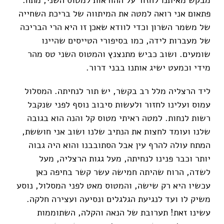
פתאום אני רואה למטה את המיתווה של בריכת השחייה
של משמר השרון וכדי לוודא שאכן זו היא הרי הבריכה
של מעברות לידה, כמו בסיפורי הטייסים שהיינו
שומעים. ושוב כביש מתנצנץ והמטוס השני טס מהר
מידי וכמעט ישיג אותנו בבני דרור.
ליד הרצליה מלל רב בקשר, יש תור לנחיתה. המסלול
עמוס ועלינו לחזור ולעשות סיבוב נוסף לפני שנקבל
רשות לנחות. למטה ראיתי מטוס קל והנה הוא בגובה
שלנו ועומד לחצות את הנתיב שלנו ושוב אני חוששת,
המתח עולה להרף עין אבל הסתובבנו והוא היה גבוה
יותר וכבר פנינו לנחיתה, מעל גגות הרצליה, מעל
לשדה, הרוח שהיתה חמישה עשר קשר בחיפה כאן
עכשיו היא רק שישה, והמטוס מאט לפני המסלול, נוסע
משיק לו ועד לנגיעת הגלגלים ונסיעה ועצירה חלקה.
עשינו זאת! תערובת של הנאה והקלה, השתוממות