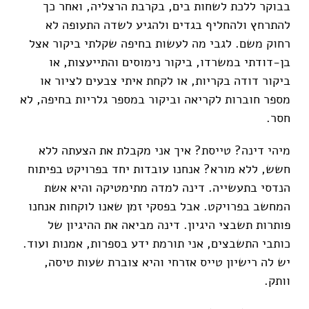
בבוקר ללכת לשחות בים, בקרבת הרצליה, ואחר כך
להתרחץ ולהחליף בגדים ולהגיע לשדה התעופה לא
רחוק משם. לגבי מה לעשות בחיפה שקלתי ביקור אצל
בן-דודתי במשרדו, ביקור נימוסים והתייעצות, או
ביקור דודה בקריות, או לקחת איתי צבעים לציור או
מספר חוברות לקריאה וביקור במספר גלריות בחיפה, לא
חסר.
מיהי דינה? טייסת? איך אני מקבלת את הצעתה ללא
חשש, ללא מורא? אנחנו עובדות יחד בפרויקט בפיתוח
הנדסי בתעשייה. דינה למדה מתימטיקה והיא אשת
המחשב בפרויקט. אבל בפסקי זמן שאנו לוקחות אנחנו
פותרות תשבצי היגיון. דינה מביאה את ההיגיון של
כותבי התשבצים, אני תורמת ידע בספרות, אמנות ועוד.
יש לה רישיון טייס אזרחי והיא צוברת שעות טיסה,
וותק.