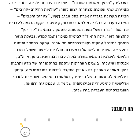
באנגלית, "מכאן ומארצות אחרות" – שירים בעברית ויפנית. כמו כן יונה
מציירת. שתי אסופות מציוריה יצאו לאור: "עולמות רחוקים-קרובים" –
הציגה תערוכה בגלריה אפרת בתל אביב 1993, "ציורים וחפצים" –
הציגה תערוכה בגלריה מילתא ברחובות, 2019. ב-1992 תרגמה לעברית
את הספר "כר הדשא" מאת נאטסומה סוסאקי, בתמיכת "קרן יפן"
להוצאה לאור. יונה היא ד"ר לכימיה ממכון ויצמן למדע, ובעלת תואר
מוסמך במינהל עסקים מאוניברסיטת תל אביב. עסקה במחקר ופיתוח
בתעשייה האווירית לישראל ובמערכות סולריות לייצור חשמל במרכז
הלאומי לאנרגית השמש בשדה בוקר. עבדה כמדענית ביפן, ארה"ב,
אנגליה ואיטליה. בשנים האחרונות עוסקת בהיסטוריה של מדע ותרבות
ביפן. מאמרה האחרון בנושא יפן התקבל לפרסום בסובסטנציה, עיתון
בינלאומי להיסטוריה של הכימיה, בספטמבר 2020. משתייכת למרכז
אדלשטיין להיסטוריה ופילוסופיה של מדע, טכנולוגיה ורפואה,
האוניברסיטה העברית בירושלים.
מה דעתכם?
0
0
0
0
0