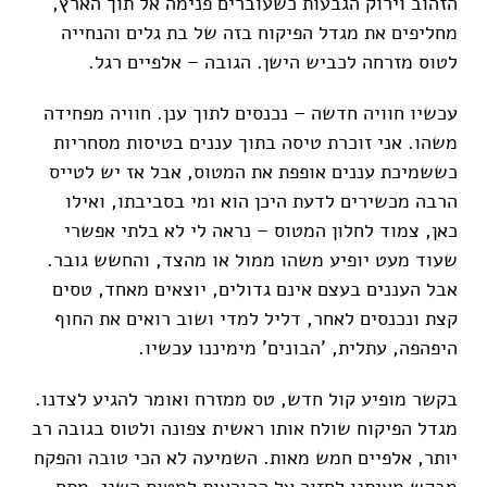
הזהוב וירוק הגבעות כשעוברים פנימה אל תוך הארץ,
מחליפים את מגדל הפיקוח בזה של בת גלים והנחייה
לטוס מזרחה לכביש הישן. הגובה – אלפיים רגל.
עכשיו חוויה חדשה – נכנסים לתוך ענן. חוויה מפחידה
משהו. אני זוכרת טיסה בתוך עננים בטיסות מסחריות
כששמיכת עננים אופפת את המטוס, אבל אז יש לטייס
הרבה מכשירים לדעת היכן הוא ומי בסביבתו, ואילו
כאן, צמוד לחלון המטוס – נראה לי לא בלתי אפשרי
שעוד מעט יופיע משהו ממול או מהצד, והחשש גובר.
אבל העננים בעצם אינם גדולים, יוצאים מאחד, טסים
קצת ונכנסים לאחר, דליל למדי ושוב רואים את החוף
היפהפה, עתלית, 'הבונים' מימיננו עכשיו.
בקשר מופיע קול חדש, טס ממזרח ואומר להגיע לצדנו.
מגדל הפיקוח שולח אותו ראשית צפונה ולטוס בגובה רב
יותר, אלפיים חמש מאות. השמיעה לא הכי טובה והפקח
מבקש מאיתנו לחזור על ההוראות למטוס השני, מתח.