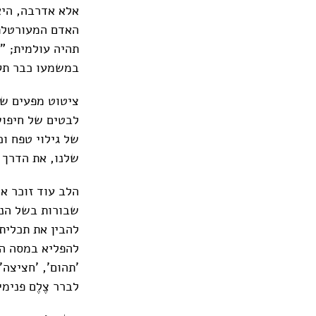
אלא אדרבה, היא
האדם המעורטלת 
תהיה עולמית; "
במשמעו כבר תקו
ציטוט מפעים של
לבטים של חיפוש
של גילוי טפח וכ
שלנו, את הדרך ש
הלב עוד זוכר או
שבורות בשל הנט
להבין את תכלית
להפליא במסה הז
'תהום', 'חציצה'
לברר צֶלֶם פנימ