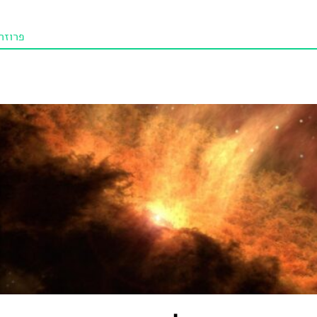
פרוזה
תו איכו
מאמרי
טנא ביכורי
מומלצי
טיפים