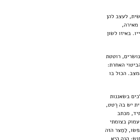
ית, לעצב להן
מאירה,
ו. באיזו לשון
 נושרים, רוטטת
ביטוי האחרת:
מצב. הכול בו
כים בשאננות
ת יש בה רֶטט,
יד, מכתב
 עמוק בצומתי
שו, לַמֵצר הזה
וש: הנה היא