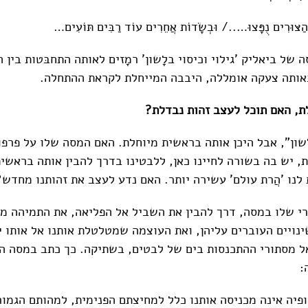
ַצּוּרִים נֻפָּצוּ…../ וּבְשָׂדוֹת אֲחֵרִים עוֹד רַבִּים תּוֹעִים…
של ביאליק 'גילוי וכיסוי בלָשון' רמָזים לאותה התחבּטות בין ה
אותה צעקה אומללה, היבבה המייחלת לקראת ההתחלה.
, האם תוכל לעצב זהות נבדלת?
בלשון", אבל היכן אותה בראשית מיוחלת. האם המסה שלו על פרפ
, יש בה בשורה לחיינו כאן, ללבטינו בדרך להבין אותה בראשית
 לנו 'הֲרת עולם' עשירה יותר. האם נדע לעצב את זהותנו מחדש?
רי שלו במסה, דרך להבין את השביל אל הפליאה, את התמיהה מו
ינויים העוברים עליהן, ואת העוצמה שמטלטלת אותנו אל אותו 
ל מסתורי ההתכנסות בים של לבטים, בשתיקה. כך כתב במסה הי
:
ופיה אינה מכניסה אותנו כלל למחיצתם הפנימית, למהותם הגמו