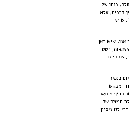
לה, רוחו של
ן דברים, אלא
, שיש
אנו, שיש כאן
שתאוּת, רטט
 את חיינו
ום כנפיה
ודו מבקש
ר רופף מתואר
לת חוטים של
י לנו ניסיון