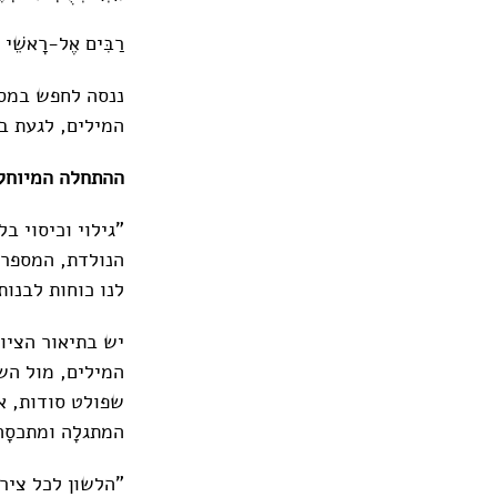
רַבִּים אֶל-רָאשֵׁי ה
ננסה לחפש במסה 
המילים, לגעת ב
ההתחלה המיוחלת
"גילוי וכיסוי 
הנולדת, המספרת
לנו כוחות לבנות
יש בתיאור הציו
המילים, מול הש
שפולט סודות, א
המתגלָה ומתכסָה
"הלשון לכל ציר