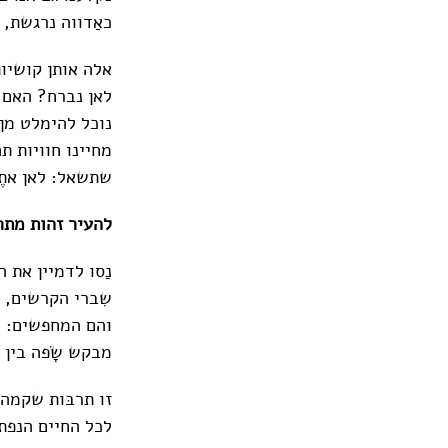
כאַדווה נרגשת,
אלה אותן קושיות
לאן נברח? האם 
נוכל להימלט מן
מחיינו חוויות ת
שתשאל: לאן אתֶם
להעיר זהות מת
נַסו לדמיין את 
שִברי הקרשים, ה
והם המחפשים: כ
מבקש שָׂפה בין ה
זו תרבּות שקמה 
לכל החיים הנפתח