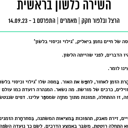
השירה כלשון בראשית
הרצל ובלפור חקק
|
מאמרים
|
התפרסם ב - 14.09.23
 של חיים נחמן ביאליק, 'גילוי וכיסוי בלשון'
יו הדברים, לפני שהייתה הלשון.
נו לומר.
רת הזמן לאחור, לחפֵּש את האור. בַּמסה שלו 'גילוי וכיסוי בלשו
וילים, כרכים של מורשת. מה נשאר. המנהרה רועדת כמו עולם ש
ׂפה, זו ההתחלה, תמונות מתוך מחזֶה שמספֵּר עלינו. דפים שננטשו
ים, זירת מאבק, תהפוכות בַּמציאות המשתנה, בִּסחרחֶרת הזמנים
 התחלה רוטטת, משבּר באמצע הדרכים. לשם כך נועדה השׂפה: