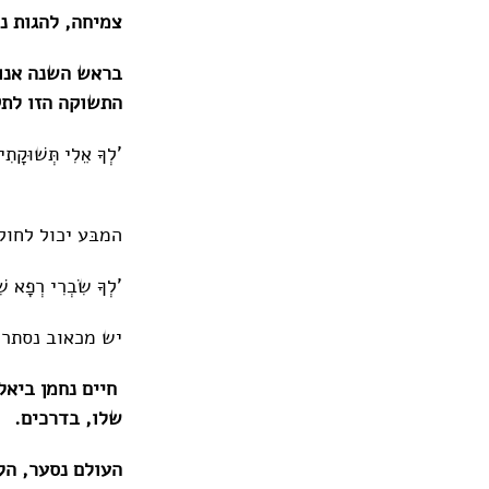
צמיחה, להגות נד
בראש השנה אנו 
התשוקה הזו לתק
'לְךָ אֵלִי תְּשׁוּקָתִי
המבּע יכול לחולל
'לְךָ שִׂבְרִי רְפָא שִ
יש מכאוב נסתר,
חיים נחמן ביאלי
שלו, בדרכים.
העולם נסער, הלב