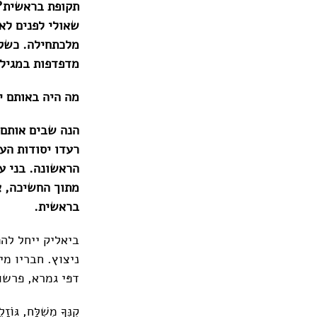
תקופת בראשית?
שאולי לפנים לא
מלכתחילה. כשקו
מדפדפות במגילה
מה היה באותם ימ
הנה שבים אותם 
רעדו יסודות העו
הראשונה. בני ע
מתוך החשיכה, א
בראשית.
ביאליק ייחל לה
ניצוץ. חבריו מיש
דפּי גמרא, פרשו
קִנְּךָ מְשֻׁלָּח, גּוֹזָל