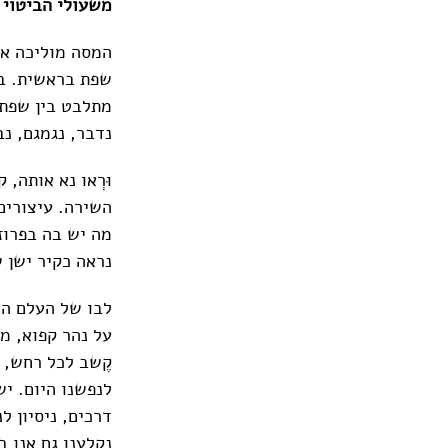
משעולי הביטוי 
המסה מוליכה או
שפת בראשית. במ
מתלבט בין שפת 
נדבר, נגמגם, נב
וּרְאו נא אותה,
השירה. עיצורים
מה יש בה בפרוז
נראה כקיר ישן ש
לבו של העלם הצ
על נהר קפוא, מד
קֶשב לכל רחש, 
לנפשנו היום. י
דרכים, ניסיון ל
נקלענו גם אנו ב