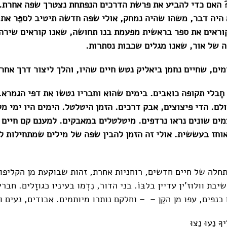
 האם כדי להביע את פרשת הדרכים הנפתחת נצטרך שפה אחרת.
 היה דבר, משהו שהיה נמחק, אולי שפה חדשה תיטיב לספֵּר את 
ראים את ספר בראשית מפעמת בנו תחושה, שאנו קוראים שירה,
 של אור, שאנו מגלים שכבות נסתרות.
ים, שחיים נחמן ביאליק נטש חיים שהיו, והלך ליצור דרך אחרת
חֶבלי תקופה כואבים. בימים שהוא וחבריו נטשו את דפי הגמרא.
לם. הדי פיצוצים, אבק דרכים. הזמן היטלטל. הימים היו ימי מ
מים שונים נראו נרדפים. מיטלטלים במאבקים. למענם קם חיים 
וחז בעששית. אולי זה הזמן להבין שפה של מילים שמתחילות ל
תחלה של חיים חדשים, רוחניות אחרת, זהות שבוקעת מן הקליפו
יבת וולוז'ין עדיין בלבּוֹ. בני הדור, נִדְמו בעיניו כגוזָלים. חבר
 כנפים, עפו מן הקֵן – – וחלקם נותרו מיותמים. אבודים, נעים ו
ֶיךָ נָעוּ נָצוּ