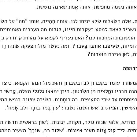
 אותה נשמה מחפשת, אותה אֱמת שאינה נוטשת.
. אלה השאלות שלא יניחו לנו: אותה תְהִייה, אותו "מה" על השפ
נשכיל לצאת למסע בעקבות חיינו, לגלות מה הערכים האמיתיים 
 התשובות המחכות לנו? האם נעדיף לקפוא על נהרות קרח רק כד
הומיות, שעיצבו אותנו בֶּעבר? ומה נעשה מול הצעקה שתהדהֵד 
, לאן פניכם מוּעדות?
רדמתה
המשורר עומד בשִברון לב ובשִברון זהוּת מול הנהר הקפוּא. כיצד 
נה חבריו נחֱלצים מן השִׂרטון. היכן ימצאו גלגלי הצלה, קַרשי
פוסחים על שתי הסעיפּים. כה רותְתים. השירה צפונה בנפש המש
שיטין. הפיוט בראש השנה נשבר: 'עַין בְּמר בוכָה ולב שָׂמח'.
מֵחדש, אלפי שנות גולה, תקוות, יְגונות. לְשון בראשית חדשה תי
ים. ליד קול עֲנוֹת תאיר צפונוֹת. 'שלום רב, שובֵך' הצעיר המ