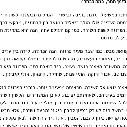
בזמן המר, במה נבחר?
תנו במשעולי סדנת כתיבה וביטוי – המילים תבקשנה לשון חריש
סה העדינה שלו הולך ביאליק כמועד בין קרחונים, מבקש דרך 
הפרוזה לשפת השירה. כמו קם העולם עתה, הנה הוא בתחילת חיי
יע לב מדמֵם.
 קפוּאת מבט. כמו שבה מעיר פּרזות: הנה הפּרוזה. לידה בין עלים
 רזים, מיוסרים ועצורים, מבקשים להיפתח. ומולה קפואה דרך ה
ה. המשורר הצעיר רועד, נעצב. ביד כואבת כתב. הפרוזה היא ה
נרטב. אכול ירוקת. התיישנות, שחיקה. קיפאון. אולי קיבעון…
עיר יוצא אל השירה. מראיתה מפעימה יותר. כותבי הפרוזה הול
ַמים בעיניהם, שאחיזתם יציבה. לא כן המשוררים: הלשון השירי
לכל השתנוּת. אותו משורר אובד דרך אולי ידע לכתוב מכתב לעת
ש במשל הזה לא רק ניסיון להבין ביטוי והבעה ושירה, אלא מבט
נסח קריאת כיוון להבנת המבוך. איזו זירה רוחשת, לכאן נקלעה נפ
תהפוכות הימים. בין השיטין של מְשל הנהר והקרחונים אפשר לח