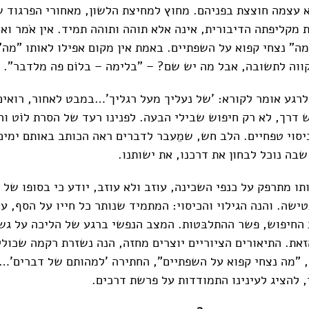
 עצמה חוצצת בפניהם. מחוץ למחיצת הלשון, מאחורי הפרגוד ש
מקליפתה הדיבורית, אינה אלא תוהה ותוהה תמיד. אין אֹמר ואי
מה" נצחי קפוא על השפתיים. באמת אין מקום אפילו לאותו "מה"
וה לתשובה, אבל מה יש שם? – "בלימה – בלוֹם פה מלדבר".
רגע אומר לקורא: 'של נעליך מעל רגליך'…במבט לאחור, רואים 
 דרך, לא רק חיפוש שבילי הבעה. לפנינו רעד של הסרת לוֹט וה
יסוי טפחיים. הלב חש, שמֵעבר לדברים ראה הכותב באותם ימים,
בה נוכל לבחון את דרכנו, את ישותנו.
תו מתרפק על כנפי השכינה, עוזב ולא עוזב, יודע כי בסופו של י
ישה. והנה הגילוי והכיסוי: המתמיד שנותר כל חייו על הסף, ע
 החיפוש, פשר ההתלבּטות. המצב הנפשי ברגע של הליכה על גש
את. התיאורים הציוריים יוצרים מחזה, הנה נשזרת רקמה שכול
, "מה נצחי קפוא על השפתיים", החתירה 'למהותם של דברים'…הר
י, להציג לעינינו התמודדות על פרשת דרכים.