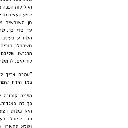
הקלילות הפכה א
שפע העצים סביב
מן השורשים וע
עד כדי כך, שה
השתרע כעשב ה
משהחלו הוריה 
הרגישו שליבם 
לחרקים, לרמשים
"אהבה צריך לל
כמו הירח שמחס
הפייה קורונה 
כך זה באגדות.
היא פשוט רצת
כדי שיוכלו לע
ושלא תחשבו ש