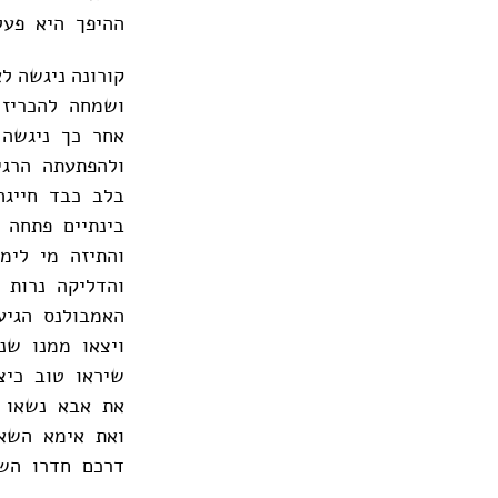
ההיפך היא פעל
קורונה ניגשה ל
ושמחה להכריז :
אחר כך ניגשה 
ולהפתעתה הרגי
בלב כבד חייגה 101, והזמינה אמבו
בינתיים פתחה 
והתיזה מי לימ
והדליקה נרות 
האמבולנס הגיע אחרי
ויצאו ממנו שנ
שיראו טוב כיצ
את אבא נשאו ב
ואת אימא השאי
דרכם חדרו השמ