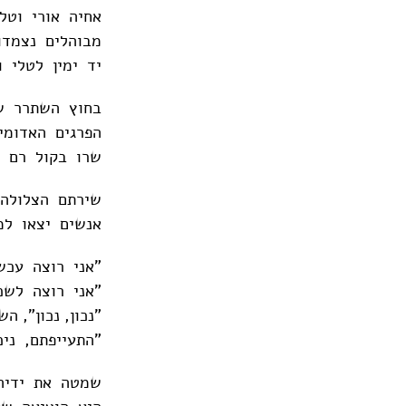
אחיה אורי וטל
מבוהלים נצמדו
יד ימין לטלי ו
בחוץ השתרר שק
הפרגים האדומי
שרו בקול רם 
שירתם הצלולה
אנשים יצאו למ
"אני רוצה עכש
"אני רוצה לשכ
"נכון, נכון", ה
"התעייפתם, ניכ
שמטה את ידיהם