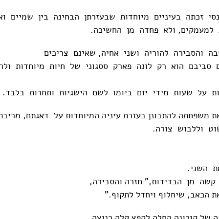
סי זכתה בעיניים מיוחדות שבעזרתן הבחינה בין שמיים וא
למעמקים, ולא פחדה מן החשיכה.
ה והסבירה להוריה ושני אחיה, שאינם צריכים
 סביבם הוא רק לונה פארק ססגוני של חיות מיוחדות ולה
 על שעות מידי יום ביומו לשם הישגיות ותחרות בלבד.
ת משפחתה להתבונן בעזרת עיניה המיוחדות על דאגתם, מריבת
וט וללבוש צורה.
 השני.
קשה מן הבדידות," חזרה והסבירה,
 הכאב, שיחלוף ויחדל לתקוף."
של קורונה החלה לקפץ קלה כנוצה.