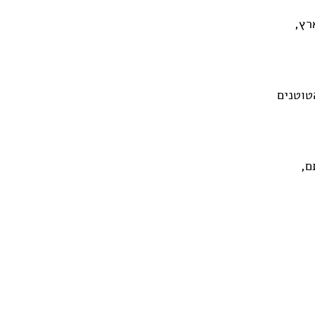
רץ,
טוטנים
ם,