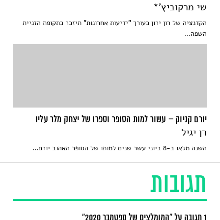
שי מרקוביץ'*
הקדנציה של רון ירון כעורך "ידיעות אחרונות" תיזכר כתקופת הזניית
השפה...
יורם קניוק – עשור למות הסופר וספרו של יצחק מלר עליו
רן יגיל
השנה מלאו ב-8 ביוני עשר שנים למותו של הסופר האהוב יורם...
תגובות
1 תגובה על “המומלצים של ספטמבר 2020”