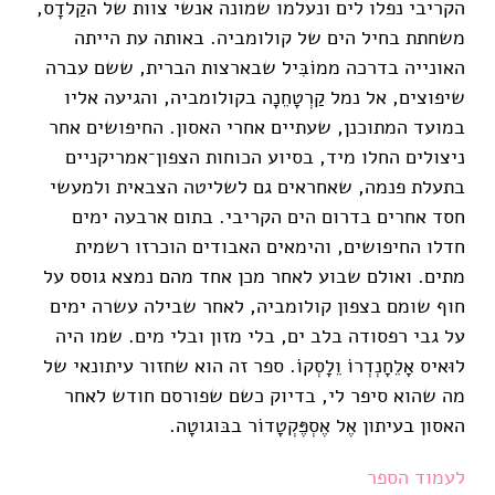
הקריבי נפלו לים ונעלמו שמונה אנשי צוות של הקַלדָס,
משחתת בחיל הים של קולומביה. באותה עת הייתה
האונייה בדרכה ממוֹבִּיל שבארצות הברית, ששם עברה
שיפוצים, אל נמל קַרְטָחֵנָה בקולומביה, והגיעה אליו
במועד המתוכנן, שעתיים אחרי האסון. החיפושים אחר
ניצולים החלו מיד, בסיוע הכוחות הצפון־אמריקניים
בתעלת פנמה, שאחראים גם לשליטה הצבאית ולמעשי
חסד אחרים בדרום הים הקריבי. בתום ארבעה ימים
חדלו החיפושים, והימאים האבודים הוכרזו רשמית
מתים. ואולם שבוע לאחר מכן אחד מהם נמצא גוסס על
חוף שומם בצפון קולומביה, לאחר שבילה עשרה ימים
על גבי רפסודה בלב ים, בלי מזון ובלי מים. שמו היה
לוּאיס אָלֵחָנְדְרוֺ וֵלָסְקוֺ. ספר זה הוא שחזור עיתונאי של
מה שהוא סיפר לי, בדיוק כשם שפורסם חודש לאחר
האסון בעיתון אֶל אֶסְפֶּקְטָדוֺר בבּוגוטָה.
לעמוד הספר