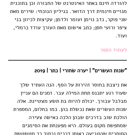
להורדה חינם באתר האינטרנט של החבורה וכן בתוכנית
מנויים חינמית דרך הדואר. בגיליון הנוכחי: שירים מאת
שני פוקר, נדב נוימן ועומר ולדמן; עקיצות לכיוון בני
ציפר ורועי חסן; כתב אישום מאת העורך עודד כרמלי,
ועוד.
לעמוד הספר
"שנות העשרים" | יערה שחורי | כתר | 2019
את ניצבת בחוסר זהירות על הסף. הנה העתיד שלך
שעוד רגע יתכנס תחת המילה עבר. זמנים הם עניין
מבלבל עבורך. יכולת להיות בת תשע מצטיינת. אלה
שנות העשרים שאת נכשלת בהן. כמו בחלום, המספרת
הולכת שוב בדרכים שבהן הלכה כאישה צעירה
שמחפשת מקום בעולם. היא מפענחת את הסימנים
הסותרים שהטביעה באותן דרכים ובתוך כך מטשטשת