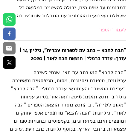
דמדומים על שפת הים, יכולה להצטייר במלואה כל
שלשלת האירועים ההרסנית עם הגורלות שנחרצו בה.
לעמוד הספר
"הבה להבא –
כתב עת לספרות עברית", גיליון 14 |
עורך: עודד כרמלי | הוצאת הבה לאור | 2020
"הבה להבא" הוא כתב עת חצי-שנתי לשירה
עכשווית, סיפורת ניסיונית, מסות, מניפסטים וסאטירה
בעריכת המשורר והעיתונאי עודד כרמלי. "הבה להבא"
נוסד ב-2011 ומשנת 2016 רואה אור בסיוע עמותת
"מקום לשירה". ב-2015 נוסדה הוצאת הספרים "הבה
לאור". גיליונות "הבה להבא" מודפסים אלפי עותקים
ומופצים חינם במועדונים, בקמפוסים ובחנויות ספרים
עצמאיות ברחבי הארץ. בנוסף גליונות כתב העת זמינים