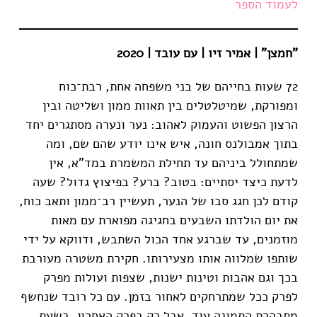
לעמוד הספר
"חמצן" | אמיר זיו
| עם עובד | 2020
72 שעות בחייהם של בני משפחה אחת, רבת־כוח
ומפורקת, שמיטלטלים בין תאוות ממון ושליטה ובין
הרצון הפשוט והעמוק לאהוב: נער ונערה מסתגרים יחד
בתוך אמבולנס חונה, איש אינו יודע שהם שם, ומה
שמתחולל ביניהם עד תחילת המשמרת במד"א, אין
לדעת כיצד יסתיים: בטוב? ברע? בפיצוץ גדול? שעה
קודם לכן חגג סבו של הנער, תעשיין רב־ממון ותאב כוח,
את יום הולדתו השבעים בחגיגה מפוארת עם מאות
מוזמנים, עד שברגע אחד הכול השתבש, ודווקא על ידי
שותפו שמלווה אותו מצעירותו. חקירת משטרה מעורבת
בכך וגם אהבות וטינות ישנות, שצפות ועולות מפרק
לפרק ככל שמתרחקים לאחור בזמן. עם כל רובד שנחשף
מתבהרת התמונה עוד, אבל רק בפרק האחרון, בשעת