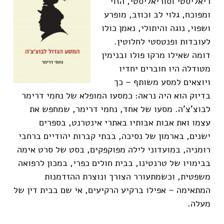
ריאליסטי וסוריאליסטי, הזוי
ומפוכח, גלוי לב וכוזב, מופרע
ושפוי, נוגה והיתולי, נאמן כולו
לעובדות ופנטסטי לחלוטין.
דומה שאילו מרקו פולו ובנימין
מטודלה היו חוברים יחדיו
ויוצאים למסע משותף – כך
בדיוק הוא היה נראה: כמסעו המופלא של נחמי דרימר
לבוצ'צ'ה. מסעו של אחד, נחמי דרימר, שמחפש את
עצמו ואת אבות אבותיו באתרי אינטרנט, בספרים
ישנים, בארמון של נסיכה, בבתי קברות יהודיים ברחבי
רומניה, במועדוני לילה מפוקפקים, בסט של סרט אימה
בבימויו של טרנטינו, בבית חולים כפרי, במכון לרפואה
משפטית, וכשמתעורר הצורך ונוצרת ההזדמנות
המתאימה – אפילו ברקיע הרקיעים, אי שם בבית דין של
מעלה.