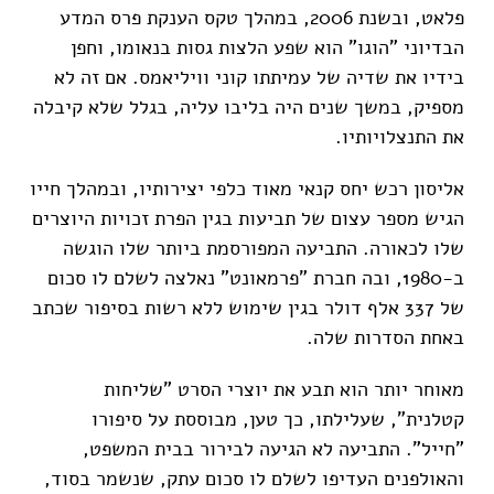
פלאט, ובשנת 2006, במהלך טקס הענקת פרס המדע
הבדיוני "הוגו" הוא שפע הלצות גסות בנאומו, וחפן
בידיו את שדיה של עמיתתו קוני וויליאמס. אם זה לא
מספיק, במשך שנים היה בליבו עליה, בגלל שלא קיבלה
את התנצלויותיו.
אליסון רכש יחס קנאי מאוד כלפי יצירותיו, ובמהלך חייו
הגיש מספר עצום של תביעות בגין הפרת זכויות היוצרים
שלו לכאורה. התביעה המפורסמת ביותר שלו הוגשה
ב-1980, ובה חברת "פרמאונט" נאלצה לשלם לו סכום
של 337 אלף דולר בגין שימוש ללא רשות בסיפור שכתב
באחת הסדרות שלה.
מאוחר יותר הוא תבע את יוצרי הסרט "שליחות
קטלנית", שעלילתו, כך טען, מבוססת על סיפורו
"חייל". התביעה לא הגיעה לבירור בבית המשפט,
והאולפנים העדיפו לשלם לו סכום עתק, שנשמר בסוד,