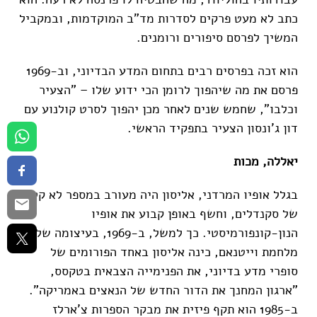
כתב לא מעט פרקים לסדרות מד"ב המוקדמות, ובמקביל
המשיך לפרסם סיפורים ורומנים.
הוא זכה בפרסים רבים בתחום המדע הבדיוני, וב-1969
פרסם את מה שיהפוך לרומן הכי ידוע שלו – "הצעיר
וכלבו", שחמש שנים לאחר מכן יהפוך לסרט קולנוע עם
דון ג'ונסון הצעיר בתפקיד הראשי.
יאללה, מכות
בגלל אופיו המרדני, אליסון היה מעורב במספר לא קטן
של סקנדלים, וחשף באופן קבוע את אופיו
הנון-קונפורמיסטי. כך למשל, ב-1969, בעיצומה של
מלחמת וייטנאם, כינה אליסון באחד הפורומים של
סופרי מדע בדיוני, את הפנימייה הצבאית בטקסס,
"ארגון המחנך את הדור החדש של הנאצים באמריקה".
ב-1985 הוא תקף פיזית את מבקר הספרות צ'ארלז