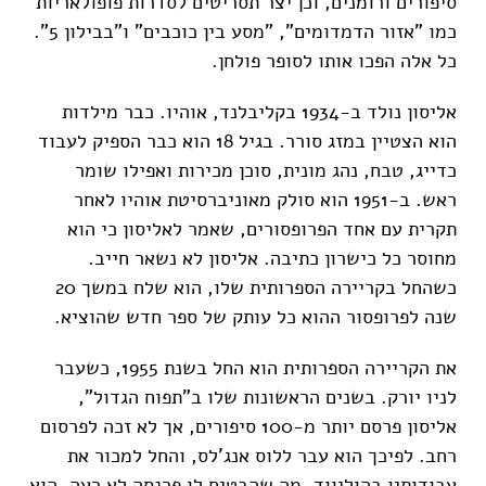
סיפורים ורומנים, וכן יצר תסריטים לסדרות פופולאריות
כמו "אזור הדמדומים", "מסע בין כוכבים" ו"בבילון 5".
כל אלה הפכו אותו לסופר פולחן.
אליסון נולד ב-1934 בקליבלנד, אוהיו. כבר מילדות
הוא הצטיין במזג סורר. בגיל 18 הוא כבר הספיק לעבוד
כדייג, טבח, נהג מונית, סוכן מכירות ואפילו שומר
ראש. ב-1951 הוא סולק מאוניברסיטת אוהיו לאחר
תקרית עם אחד הפרופסורים, שאמר לאליסון כי הוא
מחוסר כל כישרון כתיבה. אליסון לא נשאר חייב.
כשהחל בקריירה הספרותית שלו, הוא שלח במשך 20
שנה לפרופסור ההוא כל עותק של ספר חדש שהוציא.
את הקריירה הספרותית הוא החל בשנת 1955, כשעבר
לניו יורק. בשנים הראשונות שלו ב"תפוח הגדול",
אליסון פרסם יותר מ-100 סיפורים, אך לא זכה לפרסום
רחב. לפיכך הוא עבר ללוס אנג'לס, והחל למכור את
עבודותיו בהוליווד, מה שהבטיח לו פרנסה לא רעה. הוא