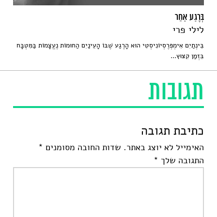
בְּרֶגַע אַחֵר
לילי פרי
בֵּינְתַיִם אִימְפְּרֶסְיוֹנִיסְטִי הוּא הָרֶגַע שֶׁבּוֹ הָעֵינַיִם הַחוּמוֹת נֶעֱצָמוֹת בַּמִּטְבָּח
בִּזְמַן קִצּוּץ...
תגובות
כתיבת תגובה
האימייל לא יוצג באתר.
שדות החובה מסומנים
*
התגובה שלך
*