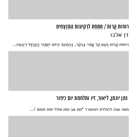
רוּחוֹת קָרוֹת / מִתַּחַת לִרְקִיעוֹת הַמְּנַצְּחִים
דן אלבו
רוּחוֹת קָרוֹת גֶּשֶׁם קַל צָפוּי בַּבֹּקֶר, בְּהֶמְשֵׁךְ הַיּוֹם יִתְפַּזֵּר הָעֲרָפֶל וְיֵעָשֶׂה...
נתן יונתן, ליאור, זיו ומלחמת יום כיפור
מאה שנה להולדת המשורר "מת אב ומת אלול ומת חומם /...