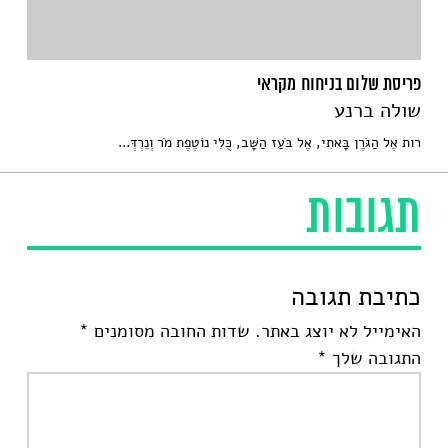
פריסת שלום בניחוח מקראי
שולה ברנע
רות אֶל הַגֹּרֶן בָּאתִי, אֶל בֹּעַז הַשָּׁב, כֻּלִּי נוֹטֶפֶת מֹר וְנֵרְדְּ...
תגובות
כתיבת תגובה
האימייל לא יוצג באתר.
שדות החובה מסומנים
*
התגובה שלך
*