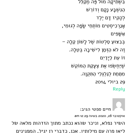
בִּשְׁתִיקָה מוּל פֶּה מְקַלֵּל
הַנִּשְׁבָּע נָקָם וְדוֹרֵשׁ
לְהָקִיז דָּם יֶלֶד
אָנַרְכִיסְטִים מוֹתְחֵי שָׂפָה לְגוּמִי,
אַשָּׁפִים
בְּבִצּוּעַ סַלְטוֹת שֶׁל לָשׁוֹן קַלָה –
זֶה לֹא הַזְּמַן לִישִׁיבָה בְּטֵלָה.
זוֹ עֵת לַיָּדַיִם
שֶׁיַּחְשְׂפוּ אֶת צְעָקַת הַמּוֹקֵשׁ
מִתַּחַת לְגַלְגְּלֵי הַתִּקְוָה.
29 ביולי 2014
Reply
חיים ספטי
הגיב:
אוקטובר 28, 2020 בשעה 12:29 am
השיר נפלא, וניכר שהוא נכתב מתוך הזדהות מלאה של
ליאו פרה עם מילותיו. אכן, כדברי רן יגיל, המפגינים