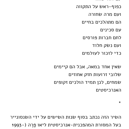
כפוף-ראש על התקווה
ועם מרה שחורה
הם מתהלכים בחיים
עם סכינים
לחם חברות פורסים
ועם נשק חלוד
כדי לזכור לעולמים
שאין אחד במאה, אבל הם קיימים
שלובי זרועות חזק אחוזים
שמחים, לכן תמיד הולכים זקופים
האנרכיסטים
*
השיר הזה נכתב בסוף שנות השישים על ידי השנסונייר
בעל המסורת המהפכנית-אנרכיסטית ליאו פֶרֶה (1993-