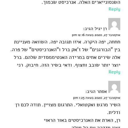
השנסונייארים האלה. אנרכיסט שכמוך.
Reply
רן יגיל
הגיב:
אוקטובר 27, 2020 בשעה 12:16 pm
חחחה, יפה היקרה. איזו תגובה יפה. השוואה מעניינת
בין "הבורגנים" של ז'אק ברל ו"האנרכיסטים" של פרה.
אלה שירים אחים במרידה האנטיממסדית שלהם. ברל
יוצר יותר שובב וחצוף. ודאי בשיר הזה. חיבוק. רני
Reply
אסתר
הגיב:
אוקטובר 27, 2020 בשעה 1:25 pm
השיר מרגש ואקטואלי. התרגום מצויין. תודה לכם רן
ודלית.
רן, הארת את האנרכיסטים באור הראוי
ואני מזדהה עם כל מילה