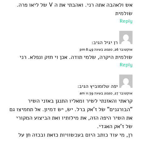
אש ולאהבה אתה רני. ואהבתי את ה V של ליאו פרה.
שולמית
Reply
רן יגיל
הגיב:
אוקטובר 26, 2020 בשעה 8:49 pm
שולמית היקרה, שלמי תודה. אכן וי חזק ונפלא. רני
Reply
יפה שלומוביץ
הגיב:
אוקטובר 27, 2020 בשעה 11:59 am
קראתי והאזנתי לשיר ומאליו התנגן באזני השיר
"הבורגנים" של ז'אק ברל. יש, יש דמיון. אל תחמיצו גם
את השיר היפה הזה, את מילותיו ואת הביצוע המקורי
של ז'אק האגדי.
רן, מי עוד כותב היום בעכשוויות כזאת ובכזה חן על