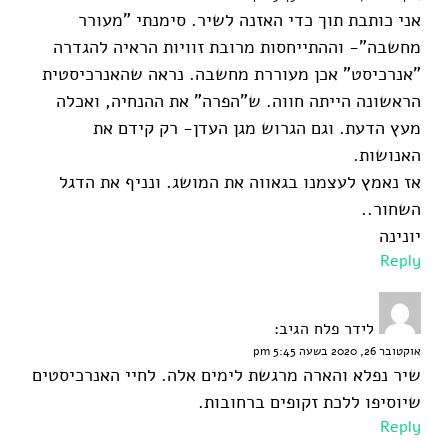
אני כותבת תוך כדי האזנה לשיר. סימנתי "מעורר
מחשבה"- וההתייחסות מרובת זוויות הראיה להגדרה
"אנרכיסט" אכן מעוררת מחשבה. נראה שהאנרכיסטית
הראשונה הייתה חווה. ש"הפרה" את ההנחיה, ואכלה
מעץ הדעת. וגם הגרוש מגן העדן- רק קידם את
האנושות.
אז נאמץ לעצמנו בגאווה את המושג. ונניף את הדגל
השחור..
יונינה
Reply
לידר פלח
הגיב:
אוקטובר 26, 2020 בשעה 5:45 pm
שיר נפלא והארה מרגשת לימים אלה. לחיי האנרכיסטים
שיוסיפו ללכת זקופים ברחובות.
Reply