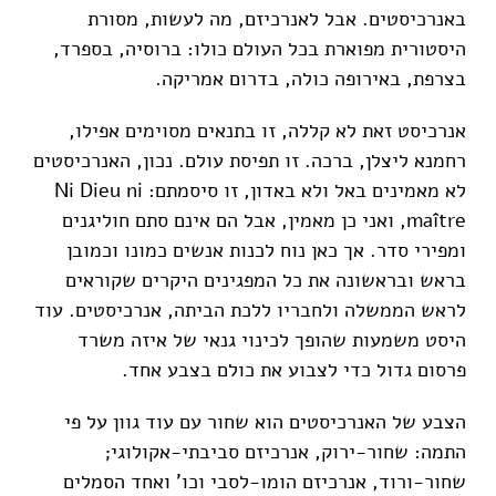
באנרכיסטים. אבל לאנרכיזם, מה לעשות, מסורת
היסטורית מפוארת בכל העולם כולו: ברוסיה, בספרד,
בצרפת, באירופה כולה, בדרום אמריקה.
אנרכיסט זאת לא קללה, זו בתנאים מסוימים אפילו,
רחמנא ליצלן, ברכה. זו תפיסת עולם. נכון, האנרכיסטים
לא מאמינים באל ולא באדון, זו סיסמתם: Ni Dieu ni
maître, ואני כן מאמין, אבל הם אינם סתם חוליגנים
ומפירי סדר. אך כאן נוח לכנות אנשים כמונו וכמובן
בראש ובראשונה את כל המפגינים היקרים שקוראים
לראש הממשלה ולחבריו ללכת הביתה, אנרכיסטים. עוד
היסט משמעות שהופך לכינוי גנאי של איזה משרד
פרסום גדול כדי לצבוע את כולם בצבע אחד.
הצבע של האנרכיסטים הוא שחור עם עוד גוון על פי
התמה: שחור-ירוק, אנרכיזם סביבתי-אקולוגי;
שחור-ורוד, אנרכיזם הומו-לסבי וכו' ואחד הסמלים