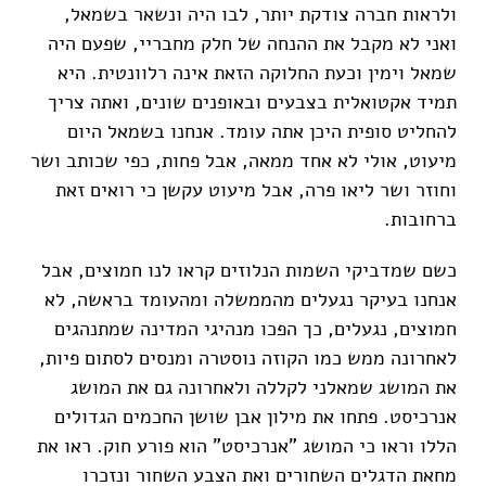
ולראות חברה צודקת יותר, לבו היה ונשאר בשמאל,
ואני לא מקבל את ההנחה של חלק מחבריי, שפעם היה
שמאל וימין וכעת החלוקה הזאת אינה רלוונטית. היא
תמיד אקטואלית בצבעים ובאופנים שונים, ואתה צריך
להחליט סופית היכן אתה עומד. אנחנו בשמאל היום
מיעוט, אולי לא אחד ממאה, אבל פחות, כפי שכותב ושר
וחוזר ושר ליאו פרה, אבל מיעוט עקשן כי רואים זאת
ברחובות.
כשם שמדביקי השמות הנלוזים קראו לנו חמוצים, אבל
אנחנו בעיקר נגעלים מהממשלה ומהעומד בראשה, לא
חמוצים, נגעלים, כך הפכו מנהיגי המדינה שמתנהגים
לאחרונה ממש כמו הקוזה נוסטרה ומנסים לסתום פיות,
את המושג שמאלני לקללה ולאחרונה גם את המושג
אנרכיסט. פתחו את מילון אבן שושן החכמים הגדולים
הללו וראו כי המושג "אנרכיסט" הוא פורע חוק. ראו את
מחאת הדגלים השחורים ואת הצבע השחור ונזכרו