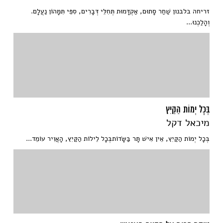
זריחה בלבנון שַׁחַר סָתוּם, אַקְדָּמוּת תְּחִלֵּי דְּבָרִים, סִפֵּי תִּמָּהוֹן נַעֲלָם.
וְהָלַכְנוּ...
בְּכָל יְמוֹת הַקַּיִץ
מיכאל דקל
בְּכָל יְמוֹת הַקַּיִץ, אֵין אִישׁ תָּר בַּשָּׂדוֹתבְּכָל לֵילוֹת הַקַּיִץ, הָאֲוִיר עוֹמֵד...