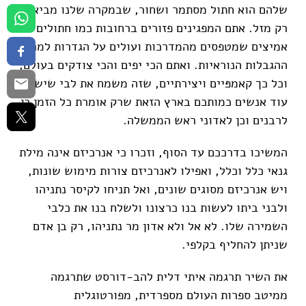
שלהם הוא חתול מסתמר ושחור, שבמקרה שלנו מביא
רק מזל. אתם המפגינים פזורים ברחובות כמו חתולים
אמיצים שמטפסים מהמדרכות ועולים על הגדרות למרות
ההגבלות הנוראיות. ואתם הכי יפים והכי צודקים בעולם,
וכל כך קאמפּיים ויצירתיים, שזה משמח את לבי שיש
עוד אנשים כמותכם בארץ הזאת שרק אומרת כל הזמן כן
לרבנים וכן לאדוני ראש הממשלה.
המשיכו בדרככם עד הסוף, וזכרו כי אנרכיזם אינה מילת
גנאי כלל וכלל, ואפילו לאנרכיזם צורות מימוש שונות,
ויש אנרכיזם מסוגים שונים, ואל תניחו לקיסר נתניהו
ולבני ביתו לעשות בנו כרצונו ולשלח בנו את כלבי
השמירה שלו. לא אל ולא אדון מר נתניהו, רק בן אדם
שניתן להחליף בקלפי.
את השיר תרגמה איתי דלית להב-דורסט שתרגמה
ממיטב ספרות העולם מספרדית, מפורטוגלית