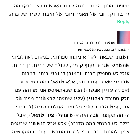
נוספת, מתוך הנחה נכונה שרוב האנשים לא יבדקו מה
זה בדיוק. יופי של מאמר ויופי של חיבור לשיר של פרה.
Reply
שמעון רוזנברג
הגיב:
אוקטובר 27, 2020 בשעה 9:46 pm
חשבתי שבאתי לקרוא ניתוח ספרותי. במקום זאת זכיתי
שתשמש שגריר זקוף קומה, לקולם של רבים. כן רבים.
אולי לא מספיק רבים. וכמובן לי ובני ביתי. למרות
שדומני שאיני אנרכיסט, אלא שמאל דמוקרטי ציוני
(אם זה עדיין אפשרי) הגם שכאתאיסט אני מזדהה עם
חלק מתורת באקונין (עליו שמעתי לראשונה מפיו של
אבי, איש הבונד לפני מלחמת העולם השניה (להבנתי
הייתה תקופה שבה היה איש פועלי ציון שמאל), אבל
כילד לא הבנתי במה מדובר) אלא אבל חוששני שבאמת
צריך להרוס הרבה כדי לבנות מחדש – את הדמוקרטיה