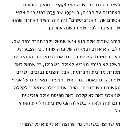
לשיר בחינם מדי שנה מאז 1948. במהלך הופעתו
האחרונה על הבמה, ב-1992 שר פֶרֶה בפני כמה אלפי
אנשים את "האנרכיסטים" וזה היה השיר האחרון שהוא
שר בציבור לפני שמת כשנה אחר כך.
כותב שורות אלה הוא איש שמאל ולבו תמיד יהיה שם.
הלב הוא אדום ובמקרה של פרה שחור, כי הצבע של
האנרכיסטים הוא שחור, וגם אם בנימין נתניהו היה צח
כשלג לא הייתי מצביע לעולם בשבילו, כי שמאל זאת
מסורת מדינית וחברתית; אבל יחצנים נבובים ושרים
שמתנהגים באמת כמו ראשי מאפיה ומאיימים על אנשי
תקשורת בשידור חי, הפכו את המילה שמאלני לקללה.
שמאלני זאת לא קללה, זאת תפיסת עולם פוליטית
וחברתית ולא רק בשאלה הפלסטינית וחלוקת הארץ
בלבד.
מי שרוצה בשינוי, מי שרוצה לא לקפוא על שמריו