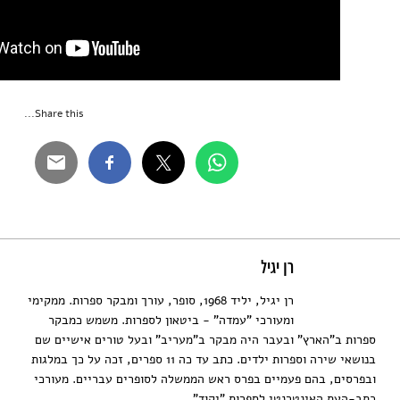
Share this...
רן יגיל
רן יגיל, יליד 1968, סופר, עורך ומבקר ספרות. ממקימי
ומעורכי "עמדה" - ביטאון לספרות. משמש כמבקר
ספרות ב"הארץ" ובעבר היה מבקר ב"מעריב" ובעל טורים אישיים שם
בנושאי שירה וספרות ילדים. כתב עד כה 11 ספרים, זכה על כך במלגות
ובפרסים, בהם פעמיים בפרס ראש הממשלה לסופרים עבריים. מעורכי
כתב-העת האינטרנטי לספרות "יקוד".