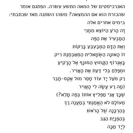
האנרכיסטים של המאה התשע עשרה. הפתגם אומר
שהכורח הוא אם ההמצאה? משהו השתנה מאז שכתבתי:
בימים אחרים אלה
זֶה הָרֹעַ הַיּוֹצֵא מִמֶנִי
הַמַּבְעִיר אֶת הַפֶּה
וְאֶת הַדָּם הַמְּבַעְבֵּעַ בָּרַקּוֹת
זוֹ הָאוּנָה הַשְּׂמָאלִית הַמְּאַבְחֶנֶת רִיק
בָּאֶגְרוֹף הַקָּמוּץ הַמּוּנָף אֶל הָרָקִיעַ
וּמְפַלֵּחַ בְּלִי דַּעַת אֶת הָאֲוִיר.
רַק מֹעַל יָד עוֹד חָסֵר מוּל אֶקְס-חָבֵר
(מָה רַע עָשָׂה לִי הָאֲוִיר
שֶׁכָּךְ אֲנִי מַפְלִיץ אוֹתוֹ בְּפֶה מָלֵא?)
מֵעוֹלָם לֹא הֶאֱמַנְתִּי בְּמַעֲנֶה רַךְ
בְּהַרְכָּנָה שֶׁל הָרֹאשׁ
בְּהַפְנָיַת הַגַּב
לְיָד מַכָּה