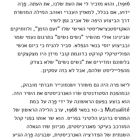
1916), והוא מזכיר לי את העת שלנו, את העתה. פֶרֶה
ידוע, אם בכלל, למאזין העברי ואוהב המילה המושרת
דרך הביצוע היפה של אביב גפן לשיר
האקזיסטנציאליסטי האישי שלו "ועם הזמן", ולוותיקים
שבינינו אולי מהשיר "נשים נשים" בתרגום נעמי שמר
ובביצוע יוסי בנאי הנפלא. סביר להניח כי כיום אנשי
הפוליטיקלי קורקט כדוגמת קובי מידן היו מצקצקים
בלשונם ומדירים את "נשים נשים" שלא בצדק
מהפלייליסט שלהם, אבל לא בזה עסקינן.
ליאו פרה היה גם משורר ושנסונייר חברתי מובהק,
ובמהפכת הסטודנטים שרו האנרכיסטים את השיר הזה.
הוא בוצע בפעם הראשונה על ידי פֶרֶה על במת
Mutualité ב-10 במאי 1968, ערב הלילה הראשון של
המתרס ברובע הלטיני בפריס. הוא שר אותו בפני קהל
המורכב בעיקר מאנרכיסטים, מכיוון שזו הגאלה
השנתית של הפדרציה האנרכיסטית, שבגינה פֶרֶה הגיע