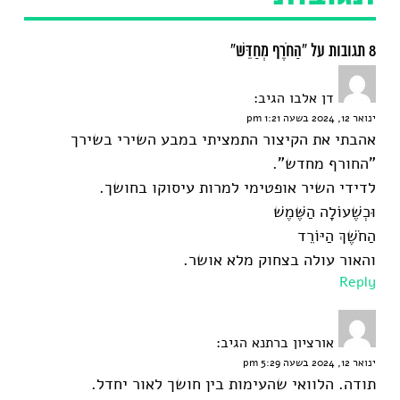
8 תגובות על “הַחֹרֶף מְחַדֵּשׁ”
דן אלבו
הגיב:
ינואר 12, 2024 בשעה 1:21 pm
אהבתי את הקיצור התמציתי במבע השירי בשירך
"החורף מחדש".
לדידי השיר אופטימי למרות עיסוקו בחושך.
וּכְשֶׁעוֹלָה הַשֶּׁמֶשׁ
הַחֹשֶׁךְ הַיּוֹרֵד
והאור עולה בצחוק מלא אושר.
Reply
אורציון ברתנא
הגיב:
ינואר 12, 2024 בשעה 5:29 pm
תודה. הלוואי שהעימות בין חושך לאור יחדל.