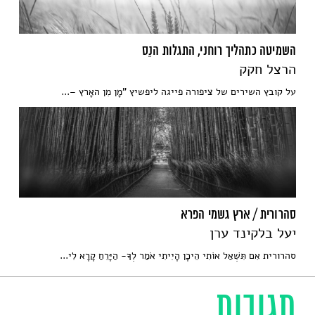
השמיטה כתהליך רוחני, התגלות הנֵס
הרצל חקק
על קובץ השירים של ציפורה פייגה ליפשיץ "מָן מִן האָרץ –...
סהרורית / ארץ גשמי הפרא
יעל בלקינד ערן
סהרורית אִם תִּשְׁאַל אוֹתִי הֵיכָן הָיִיתִי אֹמַר לְךָ- הַיָּרֵחַ קָרָא לִי...
תגובות