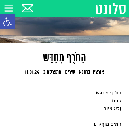
פתח סרגל
הַחֹרֶף מְחַדֵּשׁ
אורציון ברתנא
|
שירים
|
התפרסם ב - 11.01.24
החֹרֶף מְחַדֵּשׁ
קַוִּים
וְלֹא צִיּוּר
הַמַּיִם מוֹחֲקִים