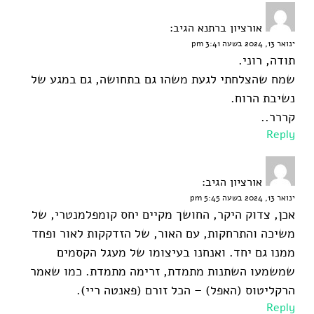
אורציון ברתנא
הגיב:
ינואר 13, 2024 בשעה 3:41 pm
תודה, רוני.
שמח שהצלחתי לגעת משהו גם בתחושה, גם במגע של
נשיבת הרוח.
קררר..
Reply
אורציון
הגיב:
ינואר 13, 2024 בשעה 5:45 pm
אכן, צדוק היקר, החושך מקיים יחס קומפלמנטרי, של
משיכה והתרחקות, עם האור, של הזדקקות לאור ופחד
ממנו גם יחד. ואנחנו בעיצומו של מעגל הקסמים
שמשמעו השתנות מתמדת, זרימה מתמדת. כמו שאמר
הרקליטוס (האפל) – הכל זורם (פאנטה ריי).
Reply