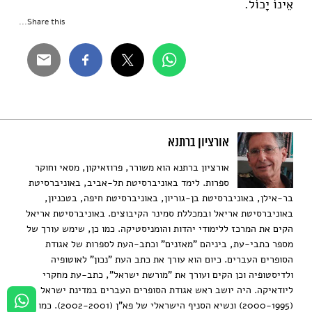
אֵינוֹ יָכוֹל.
Share this...
אורציון ברתנא
אורציון ברתנא הוא משורר, פרוזאיקון, מסאי וחוקר
ספרות. לימד באוניברסיטת תל-אביב, באוניברסיטת
בר-אילן, באוניברסיטת בן-גוריון, באוניברסיטת חיפה, בטכניון,
באוניברסיטת אריאל ובמכללת סמינר הקיבוצים. באוניברסיטת אריאל
הקים את המרכז ללימודי יהדות והומניסטיקה. כמו כן, שימש עורך של
מספר כתבי-עת, ביניהם "מאזנים" וכתב-העת לספרות של אגודת
הסופרים העברים. כיום הוא עורך את כתב העת "נכון" לאוטופיה
ולדיסטופיה וכן הקים ועורך את "מורשת ישראל", כתב-עת מחקרי
ליודאיקה. היה יושב ראש אגודת הסופרים העברים במדינת ישראל
(2000-1995) ונשיא הסניף הישראלי של פא"ן (2002-2001). כמו כן,