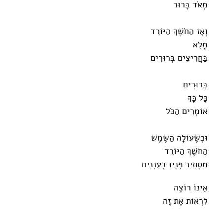
מְאֹד בָּרוּר
וְאָז הַחֹשֶׁךְ הַיּוֹרֵד
מָלֵא
בַּחֲרִיצִים בְּרוּרִים
בְּרוּרִים
כָּל כָּךְ
אוֹמְרִים הַכֹּל
וּכְשֶׁעוֹלָה הַשֶּׁמֶשׁ
הַחֹשֶׁךְ הַיּוֹרֵד
מַסְתִּיר פָּנָיו בָּעֲנָנִים
אֵינוֹ רוֹצֶה
לִרְאוֹת אֶת זֶה