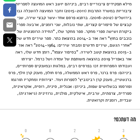
מילא תפקידים ציבוריים רבים, ביניהם יושב ראש המועצה לספריות
ציבוריות במשרד התרבות (2015-2011) וחבר המועצה להשכלה גבוהה
בירושלים (2016-2012). ברתנא פרסם אחד-עשר קבצי שירה, שני
קבצים של סיפורים קצרים, שתי נובלות, שני רומנים, ארבעה ספרי
ביקורת ושישה ספרי מחקר. ספר מחקר שלו, "החידה הרומנטית של
כוכבים בחוץ" ראה אור ב-2014 בהוצאת כתר. ספר שירים חדש שלו,
"אחרי הגשם, שירים חדשים ומבחר שירים: 2014-1964" ראה אור
ב-2015 בהוצאת קשב לשירה. "בסיפור עצמו", רומן חדש שלו, ראה
אור באפריל 2019 בהוצאה משותפת של עמדה ושל כרמל. יצירתו
ועבודתו הספרותית זכו בפרסים רבים, במלגות ובמענקים ספרותיים,
ביניהם: פרס ברנר, פרס ראש הממשלה, פרס חולון, מענק קרן וולף, פרס
ברנשטיין, מענק קרן רבינוביץ' לספרות ועוד. יצירותיו ומחקריו תורגמו
ופורסמו בכשלושים שפות, ביניהן: אנגלית, סינית, רוסית, אוקראינית,
ספרדית, צרפתית, ערבית, איטלקית, פולנית, גרוזינית (גיאורגית),
שבדית, רומנית וקרואטית.
מה דעתכם?
0
0
2
2
3