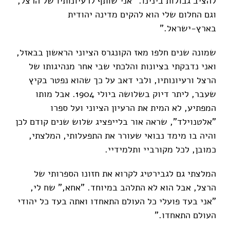
להציב גבולות בינינו. "אני שותף לרעיונותיו של הרצל,
וגם החלום שלי הוא להקים מדינה יהודית
בארץ-ישראל."
שמונה שנים חלפו מאז הקונגרס הציוני הראשון בבאזל,
ואני נדבקתי בציונות והלכתי שבי אחר מנהיגותו של
הרצל ורעיונותיו, ולבי דאב על כך שהוא נפטר בקיץ
שעבר, ליתר דיוק בשלושה ביולי 1904. אבל מותו
המפתיע, לא המית את הרעיון הציוני ועל ספרו
"אלטנוילד", שראה אור בלייפציג שלוש שנים קודם לכן
והיה בו מימד נבואי שעורר את התפעלותי, המלצתי,
כמובן, לכל מקורביי ותלמידיי.
המלצתי גם לגבירטיג לקרוא את חזונו הספרותי של
הרצל, אבל הוא לא התלהב במיוחד. "אחא," שח לי,
"אני בעד פועלי כל העולם התאחדו ואתה בעד כל יהודי
העולם התאחדו."