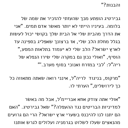
והבנות?"
גבירטיג הופתע מכך שהעזתי להזכיר את שמה של
בלומה. בעיניו הייתי לא יותר מאשר אדם תמים. "אני
את הדרך מהבית שלי אל הבית שלך בקושי יכול לעשות
בגלל מחלת הלב שלי, אז ברצונך שאפליג בספינה עד
לארץ ישראל? הלב שלי לא יעמוד בתלאות המסע,"
הוסיף, "ואולי נכון גם במקרה שלי שירו הנפלא של
ריה"ל: 'לבי במזרח ואנוכי בסוף מערב.'"
"מרקוס, בניגוד לריה"ל, אינני רואה שאתה מתאווה כל
כך לירושלים," הערתי לו.
"אולי אתה צודק אחא אבריימ'ל, אבל מה באשר
למדיניות הבריטים נגד ההעפלה?" שאל גבירטיג. "האם
הם יתנו לנו להיכנס בשערי ארץ ישראל? הרי הם גרועים
מהנאצים שעלו לשלוט בגרמניה ועלולים לגרש אותנו