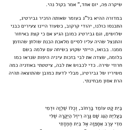
שיקרה פה, יום אחד," אמר בקול נהי.
במדורה ההיא בל"ג בעומר שאותה הזכיר גבירטיג,
התכנסו כולנו, יהודי קרקוב, כשעוד היינו צעירים כבני
שלושים, וגם גבירטיג כמובן הגיע אם כי קצת באיחור
והתנצל שהיה עליו לסיים מלאכת הכנת שולחן שהוזמן
ממנו. בבואו, הייתי שקוע בשיחה עם עלמה בשם
בלומה, שצדה את לבי בזכות עיניה היפות שנראו כמו
חרוזי שירה. כדי לכבוש את לבה, ציטטתי באוזניה כמה
משיריו של גבירטיג, מבלי לדעת כמובן שהתוצאה תהיה
הרת אסון מבחינתי.
בַּיִת קָט עוֹמֵד בָּרְחוֹב, וְכֻלּוֹ שַׁלְוָה וּדְמִי
בַּעֲלִיַּת הַגַּג שָׁם גָּרָה רֵיזְל הַיְּקָרָה שֶׁלִּי
מִדֵּי עֶרֶב אֵחָפֵזָה אֶל בֵּיִת חֶמְדָּתִי