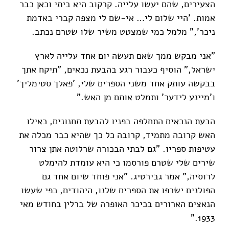
הצעירים, שהם יעשו עלייה. קרקוב היא ביתי וכאן כבר
אמות. 'היי שלום לי… אי-שם לי מצפה קברי באדמת
ניכר'," מלמל כמי שמצטט משיר שלו שטרם נכתב.
"אני מבקש ממך שאם תעשה יום אחד עלייה לארץ
ישראל," הוסיף כעבור רגע בהבעת נכאים, "תיקח אתך
בבקשה עותק אחד משני הספרים שלי, 'פאלך סטימליך'
ו'מיינע לידער' ותמלט אותם מן האש."
הבעת הנכאים התחלפה בפניו להבעת תחנונים, כאילו
האש קרובה מתמיד, קרובה כל כך שהיא כבר מכלה את
עטיפות ספריו. "גם לבתי הבכורה שרלוטה אתן צרור
שירים שלי שטרם פורסמו כי היא עומדת להימלט
לרוסיה," אמר גבירטיג. "אני פוחד שיום אחד גם
הפולנים ישרפו את הספרים שלנו, היהודים, כפי שעשו
הנאצים הארורים בכיכר האופרה של ברלין בחודש מאי
1933."