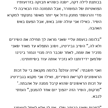
בכותנת לילה דקה, ישנה כשהיא חבוקה בזרועותיו
הפואטיות של המשורר, אבל התמונה הזו הכאיבה לי
מדי והרגשתי מחנק גדול אף יותר מאשר נחנקתי למקרא
השיר. כאילו אני עולה שוב באש, אבל הפעם באש
האהבה.
"בלומה כועסת עליי שאני מראה לך תחילה את השירים
ולא לה," השיב גבירטיג, ושוב התפלא עד מאוד שאני
מזכיר את שמה, לאחר שכבר היה מנוי וגמור בינינו
שלמען ידידותנו לא נזכיר אותה עוד בשיחותינו.
ואני חשבתי: 'איזה עולם! בלומה מקנאת בי על זכות
הראשונים לקריאת השירים, ואילו אני מקנא בגבירטיג
על זכות הראשונים שהוא קיבל ממנה על אהבתה.'
"מרקוס, השיר הזה יהפוך יום אחד להמנון," העזתי
לנבא.
"למרות שאני הכותב שלו, אין לי אלא לאחל לעצמנו