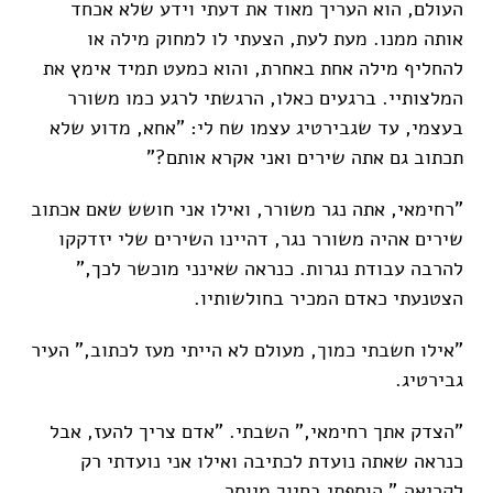
העולם, הוא העריך מאוד את דעתי וידע שלא אכחד
אותה ממנו. מעת לעת, הצעתי לו למחוק מילה או
להחליף מילה אחת באחרת, והוא כמעט תמיד אימץ את
המלצותיי. ברגעים כאלו, הרגשתי לרגע כמו משורר
בעצמי, עד שגבירטיג עצמו שח לי: "אחא, מדוע שלא
תכתוב גם אתה שירים ואני אקרא אותם?"
"רחימאי, אתה נגר משורר, ואילו אני חושש שאם אכתוב
שירים אהיה משורר נגר, דהיינו השירים שלי יזדקקו
להרבה עבודת נגרות. כנראה שאינני מוכשר לכך,"
הצטנעתי כאדם המכיר בחולשותיו.
"אילו חשבתי כמוך, מעולם לא הייתי מעז לכתוב," העיר
גבירטיג.
"הצדק אתך רחימאי," השבתי. "אדם צריך להעז, אבל
כנראה שאתה נועדת לכתיבה ואילו אני נועדתי רק
לקריאה," הוספתי בחיוך מיוסר.