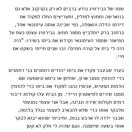
שמו של גבירטיג נודע ברבים לא רק בקרקוב אלא גם
בווארשה ומחוץ לפולין, ומעריצים החלו לפקוד את
דירתו הדלה והאפלה, כפי שכינה אותה עיתונאי אחד,
ברחוב ברק יוסלביץ מספר חמש. גבירטיג עצמו כעס על
התיאור שמסר העיתונאי וקידש את ביתו בשירו: "היה
היה לי בית צל קורה חמים/ ובו שנים חייתי בשקט את
חיי.
בעוד שבעבר פקדו את ביתו יהודים רחמנים בני רחמנים
כדי להזמין ממנו ארון, שולחן או כיסא ונשמעה שם
הלמות הפטיש, עכשיו נהגו לפקוד את ביתו כדי להזמין
ממנו שירים לתיאטרון היידי. מן הבית עלו קולות דיבור
רמים וקולות שירה ונגינה, אבל אני עצמי נמנעתי
מלבקר אותו כדי שלא להכאיב לעצמי בגלל בלומה,
שכבר ילדה לו ארבע בנות, וחיכיתי שהוא יבוא לבקר
אותי בשעה שיתפנה. הגם שהיה לי חלק לא קטן