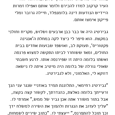
העיר קרקוב למדו להכירם ולזמר אותם ואפילו זמרות
היידיש הנודעות דינה בלומנפלד, חיילה גרובר ומלי
פייקון אימצו אותם.
גבירטיג היה אז כבר כבן ארבעים ושלוש, מקריח וחולני
במקצת. הוא סיפר לי כיצד לקה במחלת ה'אנגינה
פקטוריס', תעוקת לב, ואושפז שבועות אחדים בבית
החולים, ומאז ששוחרר לביתו התקשה למצוא פרנסה
ואשתו בלומה היתה זו שפירנסה אותו. לרגע חשבתי
שאולי גורלה של בלומה היה מיטיב איתה לו נישאה
דווקא לי, האלמוני, ולא לגבירטיג.
"גבירטיג רחימאי, התלוננת תמיד באוזניי שנגר עני הנך
ורעייתך בלומה נאלצת, כהגדרתך, לקשור קצה בקצה,
אבל בתור משורר אתה אכן גביר של ממש," אמרתי לו.
"עליך לעזוב את הנגרות ולהפוך את השירה למשלח ידך
וכך תוכל להתפרנס," ייעצתי לו. "כתוב שירים לשמחות,