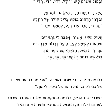
וּבְקוֹל אֶשְׁרֹק לָהּ: "רֵיזְל, רְדִי, רְדִי, רְדִי."
הָאֶשְׁנָב נִפְתָּח מִיָּד, מִישֶׁהוּ רוֹמֵז אֵלַי
וּבִדְמִי הָרְחוֹב בּוֹקֵעַ צְלִיל קוֹלָהּ שֶׁל רֵיזְלֶע:
"חֲבִיבִי, חַכֵּה עוֹד רֶגַע, אֶתְפַּנֶּה מִיָּד."
אֲטַיֵּל עַלִּיז, אָשִׁיר, אֲפַצַּח לִי גַּרְגִּירִים
וּפִתְאוֹם אֶשְׁמַע צְעָדֶיהָ עַל דְּרָגוֹת מִדַּרְדְּרִים
אַךְ יָרְדָה מֵעַל, חִבַּקְתִּי אֶת גּוּפָהּ הָרַךְ
בְּרֹאשָׁהּ דּוּמָם נָשַׁקְתִּי כָּךְ, כָּךְ, כָּךְ.
בלומה חייכה בביישנות ואמרה: "אני מכירה את שיריו
של גבירטיג. הוא האח של גיסי, ליאון."
כשגבירטיג הגיע, בלומה המוקסמת משיר האהבה שכתב
לאהובת ילדותו, התנצלה באוזניי ופצחה איתו מיד