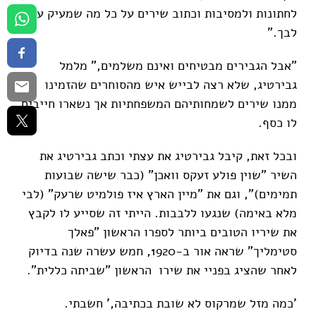
לחתונות ולמסיבות וכתוב שירים על כל מה שמעיק על
לבך."
"אבל הגבירים מבטיחים ואינם משלמים," מלמל
גבירטיג, שלא רצה לבייש איש מהסוחרים שהזמינו
ממנו שירים לשמחותיהם המשפחתיות אך נשארו חייבים
לו כסף.
ובכל זאת, קיבל גבירטיג את עצתי וכתב גבירטיג את
השיר "שוין פולע זעקס וואכן" (כבר שישה שבועות
תמימים)", וגם את "מיין הארץ איז פולמיט שרעק" (לבי
מלא באימה) שנגעו ללבבות. הייתי זה שסייע לו לקבץ
את שיריו הטובים ביותר לספרו הראשון "פאלך
סטימליך" שראה אור ב-1920, חמש עשרה שנה בדיוק
לאחר שהציג בפניי את שירו הראשון "שביתה כללית".
'כמה מזל שמרקוס לא שובת בכתיבה,' חשבתי.