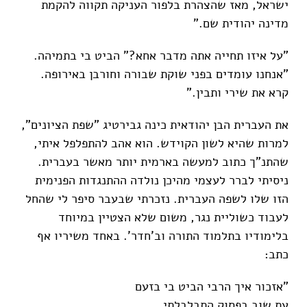
ישראל, מאז שהצהרת בלפור העניקה תקווה להקמת
מדינה יהודית שם."
"על איזו תחייה אתה מדבר אחא?" הביט בי בתמיהה.
"אנחנו עומדים בפני שוקת שבורה וחורבן באירופה.
קרא את שירי ותבין."
את העברית הבן יהודאית כינה גבירטיג "שפת הציונים",
למרות שהיא לשון הקוידש. הוא אהב להתפלפל איתי,
שהתנ"ך כתוב למעשה בארמית יותר מאשר בעברית.
ניסיתי לברר לעצמי מהיכן נולדה ההתנגדות הפנימית
הזו שלו לשפה העברית. נזכרתי שבעבר סיפר לי שהחל
לעבוד כשוליית נגר, משום שלא הצטיין במיוחד
בלימודיו בתלמוד התורה וב'חדר'. באחד משיריו אף
כתב:
"אזכור איך הרבי הביט בי בזעם
עת שוב בפסוק התבלבלתי,