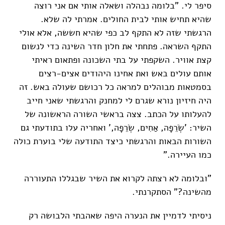
סיפר לי. "בלומה נבהלה ושאלה אותי אם אני רוצה
שהיא תחיש אותי לבית החולים. אמרתי לה שלא.
הרגשתי שזה לא התקף לב כפי שהיא חששה, אלא אולי
התקף השראה. פתחתי את חלון חדר השינה כדי לנשום
קצת אוויר. השקפתי על בתי השכונה ופתאום ראיתי
אותם עולים באש ואת אחינו היהודים אצים-רצים
בסמטאות מבוהלים למראה כל רכושם שעולה באש. זה
היה חיזיון נורא שגרם לי למחנק והרגשתי שאני חייב
להעלותו על הכתב. צצה בראשי השורה הראשונה של
השיר: 'שְׂרֵפָה, אַחִים, שְׂרֵפָה,' ואחריה עלו בתודעתי גם
השורות הבאות והרגשתי כיצד התודעה שלי בוערת כולה
כמו העיירה."
"ובלומה לא רצתה לקרוא את השיר שבגללו התעוררה
מהשינה?" הסתקרנתי.
ניסיתי לדמיין את הנערה היפה שאהבתי הלבושה רק