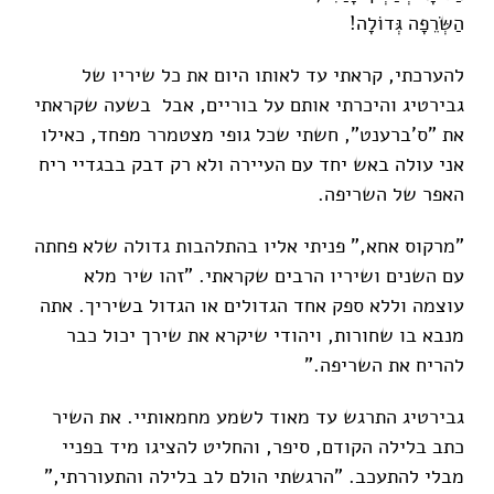
הַשְּׂרֵפָה גְּדוֹלָה!
להערכתי, קראתי עד לאותו היום את כל שיריו של
גבירטיג והיכרתי אותם על בוריים, אבל בשעה שקראתי
את "ס'ברענט", חשתי שכל גופי מצטמרר מפחד, כאילו
אני עולה באש יחד עם העיירה ולא רק דבק בבגדיי ריח
האפר של השריפה.
"מרקוס אחא," פניתי אליו בהתלהבות גדולה שלא פחתה
עם השנים ושיריו הרבים שקראתי. "זהו שיר מלא
עוצמה וללא ספק אחד הגדולים או הגדול בשיריך. אתה
מנבא בו שחורות, ויהודי שיקרא את שירך יכול כבר
להריח את השריפה."
גבירטיג התרגש עד מאוד לשמע מחמאותיי. את השיר
כתב בלילה הקודם, סיפר, והחליט להציגו מיד בפניי
מבלי להתעכב. "הרגשתי הולם לב בלילה והתעוררתי,"