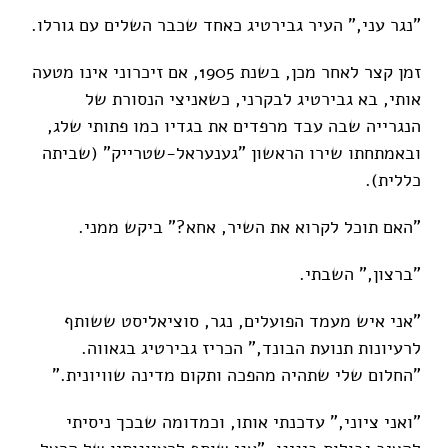
"נגר עני," העיר גבירטיג כאחד שכבר השלים עם גורלו.
זמן קצר לאחר מכן, בשנת 1905, אם זיכרוני אינו מטעה
אותי, בא גבירטיג לבקרני, כשאניצי הנסורת של
הנגרייה שבה עבד מרפדים את בגדיו כמו פתותי שלג,
ובאמתחתו שירו הראשון "גענעראל-שטרייק" (שביתה
כללית).
"האם תוכל לקרוא את השיר, אחא?" ביקש ממני.
"ברצון," השבתי.
"אני איש מעמד הפועלים, נגר, סוציאליסט ששותף
לרעיונות תנועת הבונד," הכריז גבירטיג בגאווה.
"החלום שלי שתהיה מהפכה ותקום מדינה שוויונית."
"ואני ציוני," עדכנתי אותו, וכמדומה שבכך ניסיתי