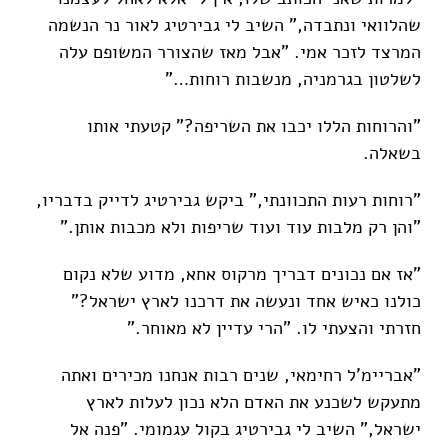
שהלוואי ונתבדה," השיב לי גבירטיג לאור נר הנשמה
המרצד לזכר אמי. "אבל מאז שהצורר המשופם עלה
לשלטון בגרמניה, מנשבות רוחות…"
"והרוחות הללו יכבו את השריפה?" קטעתי אותו
בשאלה.
"רוחות רעות התכוונתי," ביקש גבירטיג לדייק בדבריו,
"והן רק מלבות עוד ועוד שריפות ולא מכבות אותן."
"אז אם נכונים דבריך מרקוס אחא, מדוע שלא נקום
כולנו כאיש אחד ונעשה את דרכנו לארץ ישראל?"
חזרתי והצעתי לו. "הרי עדיין לא מאוחר."
"אבריימ'ל רחימאי, שנים רבות אנחנו מכירים ואתה
מתעקש לשכנע את האדם הלא נכון לעלות לארץ
ישראל," השיב לי גבירטיג בקול עגמומי. "פנה אל