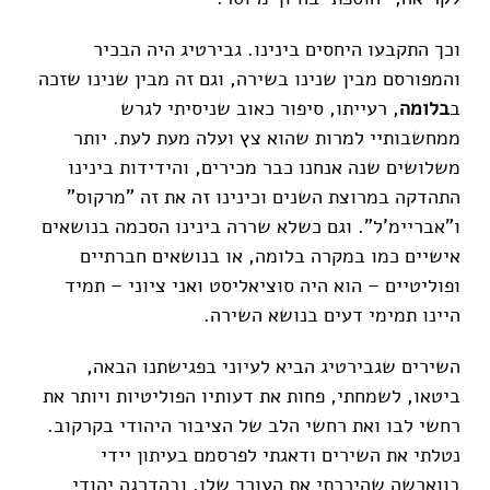
וכך התקבעו היחסים בינינו. גבירטיג היה הבכיר
והמפורסם מבין שנינו בשירה, וגם זה מבין שנינו שזכה
ב
בלומה
, רעייתו, סיפור כאוב שניסיתי לגרש
ממחשבותיי למרות שהוא צץ ועלה מעת לעת. יותר
משלושים שנה אנחנו כבר מכירים, והידידות בינינו
התהדקה במרוצת השנים וכינינו זה את זה "מרקוס"
ו"אבריימ'ל". וגם כשלא שררה בינינו הסכמה בנושאים
אישיים כמו במקרה בלומה, או בנושאים חברתיים
ופוליטיים – הוא היה סוציאליסט ואני ציוני – תמיד
היינו תמימי דעים בנושא השירה.
השירים שגבירטיג הביא לעיוני בפגישתנו הבאה,
ביטאו, לשמחתי, פחות את דעותיו הפוליטיות ויותר את
רחשי לבו ואת רחשי הלב של הציבור היהודי בקרקוב.
נטלתי את השירים ודאגתי לפרסמם בעיתון יידי
בווארשה שהיכרתי את העורך שלו, ובהדרגה יהודי