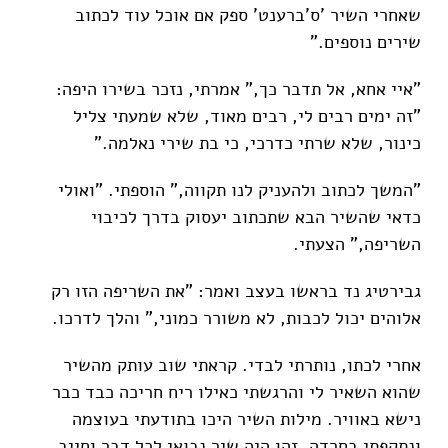
שאחרי השיר 'ס'ברענט' ספק אם אוכל עוד לכתוב
שירים נוספים."
"איי אחא, אל תדבר כך," אמרתי, נזכר בשירו היפה:
"זה ימים רבים לי, רבים מאוד, שלא שמעתי צליל
כינור, שלא שרתי כדרכי, כי בת שירי נאלמה."
"המשך לכתוב ולהעניק לנו תקווה," הוספתי. "ואולי
כדאי שהשיר הבא שתכתוב יעסוק בדרך לכיבוי
השריפה," הצעתי.
גבירטיג נד בראשו בעצב ואמר: "את השריפה הזו רק
אלוהים יכול לכבות, לא משורר כמוני," והלך לדרכו.
אחרי לכתו, נותרתי לבדי. קראתי שוב עותק מהשיר
שהוא השאיר לי והרגשתי כאילו ריח חריכה כבד כבר
נישא באוויר. מילות השיר היכו בתודעתי בעוצמה
ונתקפתי בחרדה. זהו היה שיר נבואי לכל דבר וחייב