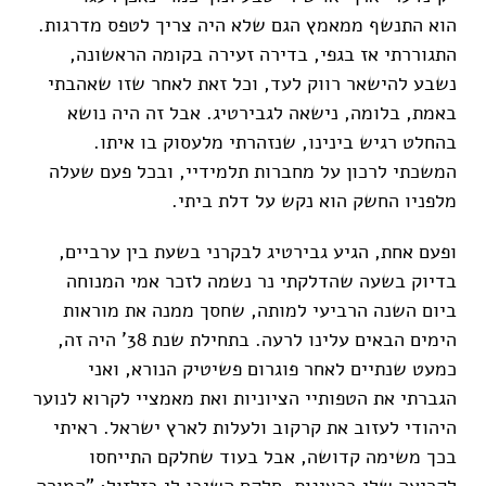
הוא התנשף ממאמץ הגם שלא היה צריך לטפס מדרגות.
התגוררתי אז בגפי, בדירה זעירה בקומה הראשונה,
נשבע להישאר רווק לעד, וכל זאת לאחר שזו שאהבתי
באמת, בלומה, נישאה לגבירטיג. אבל זה היה נושא
בהחלט רגיש בינינו, שנזהרתי מלעסוק בו איתו.
המשכתי לרכון על מחברות תלמידיי, ובכל פעם שעלה
מלפניו החשק הוא נקש על דלת ביתי.
ופעם אחת, הגיע גבירטיג לבקרני בשעת בין ערביים,
בדיוק בשעה שהדלקתי נר נשמה לזכר אמי המנוחה
ביום השנה הרביעי למותה, שחסך ממנה את מוראות
הימים הבאים עלינו לרעה. בתחילת שנת 38' היה זה,
כמעט שנתיים לאחר פוגרום פשיטיק הנורא, ואני
הגברתי את הטפותיי הציוניות ואת מאמציי לקרוא לנוער
היהודי לעזוב את קרקוב ולעלות לארץ ישראל. ראיתי
בכך משימה קדושה, אבל בעוד שחלקם התייחסו
לקריאה שלי ברצינות, חלקם השיבו לי בזלזול: "המורה