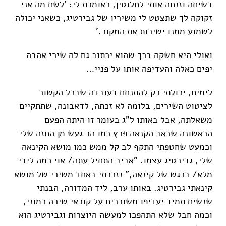
בשיחה וזנחה אותי לחלוטין, כאומרת לי: 'לשם מה אני
זקוקה לך שתצטט לי משיריו של גבירטיג, כשאני יכולה
לשמוע ממנו ישירות את המקור.'
ואולי היא חשקה בכך שהוא יכתוב גם לה שירי אהבה
יפים כאלה והעדיפה אותו על פניי…
לימים, יכולתי רק להתנחם בעובדה שבכל הקשור
לציטוט השירים, בלומה לא זכתה, לדאבונה, שתתקיים
משאלתה, אבל באותו ל"ג בעומר זו היתה הפעם
הראשונה שכאב הקנאה פרץ כמו הר געש מן החזה שלי
וכמעט שחטפתי התקף לב קל ממש כמו מושא הקינאה
שלי, גבירטיג עצמו. "אביב התחיל עתה/ אוי כמה ליבי
מלא/ ברגש של קינאה," נזכרתי באחד משירי של מושא
קינאתי גבירטיג. באותו ערב, ליד המדורה, הבנתי
שנשים תמיד יעדיפו משוררים על קוראי שירה כמוני,
וכמה חבל שלא התהפכו למעשה היוצרות וגבירטיג הוא