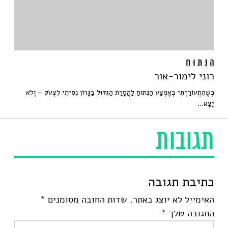
הַ נִּ תּ וּ חַ
רוני לימור-אור
כְּשֶׁהִתְעוֹרַרְתִּי בְּאֶמְצַע הַנִּתּוּחַ לַהֲסָרַת הַגִּדּוּל בַּגָּרוֹן נִסִּיתִי לִצְעֹק – וְלֹא
יָצָא...
תגובות
כתיבת תגובה
האימייל לא יוצג באתר.
שדות החובה מסומנים
*
התגובה שלך
*