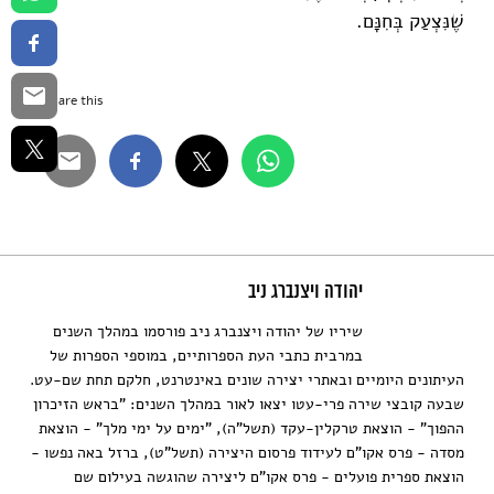
שֶׁנִּצְעַק בְּחִנָּם.
Share this...
יהודה ויצנברג ניב
שיריו של יהודה ויצנברג ניב פורסמו במהלך השנים
במרבית כתבי העת הספרותיים, במוספי הספרות של
העיתונים היומיים ובאתרי יצירה שונים באינטרנט, חלקם תחת שם-עט.
שבעה קובצי שירה פרי-עטו יצאו לאור במהלך השנים: "בראש הזיכרון
ההפוך" - הוצאת טרקלין-עקד (תשל"ה), "ימים על ימי מלך" - הוצאת
מסדה - פרס אקו"ם לעידוד פרסום היצירה (תשל"ט), ברזל באה נפשו -
הוצאת ספרית פועלים - פרס אקו"ם ליצירה שהוגשה בעילום שם