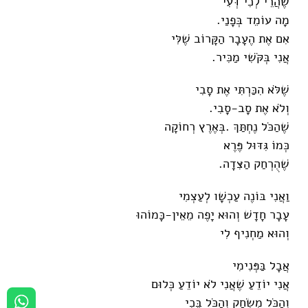
שֶׁהֲרֵי לְכִי דְּעִי
מָה עוֹמֵד בְּפָנַי.
אִם אֶת הֶעָבָר הַקָּרוֹב שֶׁלִּי
אֲנִי בְּקֹּשִׁי מַכִּיר.
שֶׁלֹּא הִכַּרְתִּי אֶת סָבִי
וְלֹא אֶת סָב-סָבִי.
שֶׁהַכֹּל נֶחְתַּךְ .בְּאֶרֶץ רְחוֹקָה
כְּמוֹ גִּדּוּל פֶּרֶא
שֶׁהֻרְחַק הַצִּדָה.
וַאֲנִי בּוֹנֶה עַכְשָׁו לְעַצְמִי
עָבָר חָדָשׁ וְהוּא יָפֶה מֵאֵין-כָּמוֹהוּ
וְהוּא מַחְנִיף לִי
אֲבָל בַּפְּנִימִי
אֲנִי יוֹדֵעַ שֶׁאֲנִי לֹא יוֹדֵעַ כְּלוּם
וְהַכֹּל מִשְׂחָק וְהַכֹּל בֶּכִי