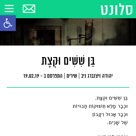
פתח סרגל
בֵּן שִׁשִּׁים וּקְצָת
יהודה ויצנברג ניב
|
שירים
|
התפרסם ב - 19.02.19
בֵּן שִׁשִּׁים וּקְצָת.
וּכְבָר מָלֵא תְּשׁוּקוֹת חָבוּיוֹת
וּכְבָר אָכוּל רִקָּבוֹן
שֶׁל שָׁנִים.