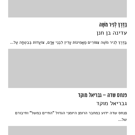
בַּדֶּרֶךְ לְנִיר מֹשֶׁה
עדינה בן חנן
בַּדֶּרֶךְ לְנִיר מֹשֶׁה צִפּוֹרִים מַאֲמִינוֹת עָדִין לִבְנֵי אָדָם, צוֹעֲדוֹת בְּבִטְחָה עַל...
פנחס שדה – גבריאל מוקד
גבריאל מוקד
פנחס שדה ידוע כמחבר הרומן היומני הגדול "החיים כמשל" וחיבורם
של...