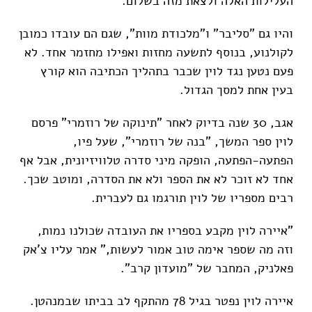
העלילות האלה ולצאת מזה בשלום.
והיו גם "סליבר" ו"מלכודת מוות", שגם הם עובדו כמובן
לקולנוע, בנוסף לתשעה מחזות ואפילו מחזמר אחד. לא
פעם נטען נגד לוין שכבר בתהליך הכתיבה הוא קורץ
בעין אחת למסך הגדול.
אגב, 30 שנה בדיוק לאחר "תינוקה של רוזמרי" פרסם
לוין ספר המשך, "בנה של רוזמרי", שעל פיו,
הפתעה-הפתעה, הופקה מיני סדרה טלוויזיונית, אבל אף
אחד לא זוכר לא את הספר ולא את הסדרה, ומוטב שכך.
רבים מספריו של לוין תורגמו גם לעברית.
"איירה לוין מקבע בספריו את העובדה שכולנו נמות,
וזה מה שספר אימה טוב אמור לעשות," אמר עליו צ'אק
פאלניק, המחבר של "מועדון קרב".
איירה לוין נפטר בגיל 78 מהתקף לב בביתו שבמנהטן.