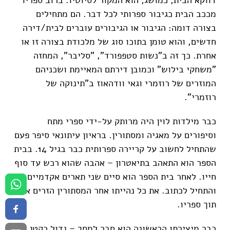
מככב הבית כגיבור ספרותי לכל דבר. הם מתחילים
בצורה דומה: הגיבור או הגיבורים עוברים לבית/דירה
חדשים, והוא טומן בתוכו סוג של מלכודת בצורה זו או
אחרת. כך זה ב"נשות סטפפורד", "סליבר", המחזה
"משחקי בילוש" וכמובן דירתם המאיימת ושכניהם
המוזרים של רוזמרי וגאי וודהאוז ב"תינוקה של
רוזמרי".
כבר מילדות לוין היה מרותק על-ידי ספרי מתח
וסיפורים על מאגיה ומסתורין. בראיון עיתונאי סיפר פעם
שהתחיל לחשוב על קריירה ספרותית כבר בגיל 14. בבית
הספר הוא התאהב בתיאטרון – אהבה שהוא רכש עד סוף
חייו. לאחר בית הספר הוא סיים שני תארים אקדמיים,
והתחיל לכתוב. את כל נהייתו אחר המסתורין הזרים אל
תוך ספריו.
כבר מיצירתו הראשונה הוא חבר למסך – גדול כקטן. את