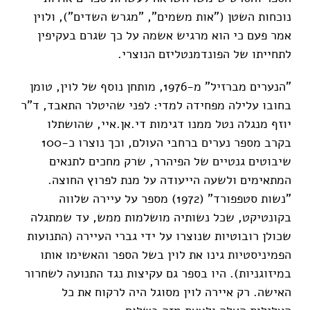
נוכחות השטן ("אות משמים", "מגרש השדים"), ולוין
אמר פעם כי הוא מרגיש אשמה על כך שגרם בעקיפין
לתחייתו של הפונדמנטליזם הנוצרי.
"הנערים מברזיל" מ-1976, מותחן נוסף של לוין, טומן
בחובו עלילה מפחידה למדי: לפני שהיטלר התאבד, ד"ר
יוזף מנגלה נטל ממנו דגימות די.אן.איי, שהושתלו
בקרב מספר נערים ברחבי העולם, וכך נוצרו כ-100
שיבוטים גנטיים של הפיהרר, שרק מחכים לתנאים
המתאימים ולשעה הייעודה על מנת לפרוץ החוצה.
"נשות סטפפורד" (1972) מספר על עיירה שלווה
בקונטיקט, שכל נשותיה מושלמות ממש, עד שמתגלה
שכולן רובוטיות שנוצרו על ידי גברי העיירה (התנועות
הפמיניסטיות גינו את לוין בשל הספר והאשימו אותו
במיזוגניות). היו בספר גם עקיצות נגד התנועה לשחרור
האישה. רק איירה לוין מסוגל היה לרקוח את כל