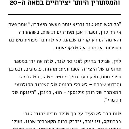
והמסתורין היותר יצירתיים במאה ה-20
"כל רגש הוא טוב ובריא יותר מאשר היעדרו," אמר פעם
איירה לוין, וספריו אכן מעוררים רגשות, כשהחרדה
והאימה הם העיקריים שבהם. לא שהדבר מפחית מערכם
הספרותי או מההנאה שבקריאתם.
לוין, שנולד בדיוק לפני 90 שנה, שלח את ידו במספר
תחומים של היצירה הספרותית: מחזות, פזמונים, וכמובן
ספרי מתח, חלקם עם נופך מיסטי משהו, כשהבולט
והידוע שבהם – לא בלי תרומה של העיבוד הקולנועי
המצמרר של רומן פולנסקי – הוא, כמובן, "תינוקה של
רוזמרי".
שום דבר לא העיד על כך שילד מבית יהודי טוב
בברונקס, ניו יורק, יידבק ברוח מקאברית שכזו. ואולי
דווקא הבית, כמושג, הוא המקור לסיוטיו. ברוב ספריו