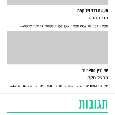
מעשה בכד של קמח
חגי קמרט
מַעֲשֶׂה בְּכַּד שֶׁל קֶמַח מַעֲשֶׂה שֶׁכָּךְ הָיָה הִשְׁתַּתְּפוּ בּוֹ יוֹאֵל שִׂמְחָה...
ימי "בין המְצָרים"
הרצל חקק
ימי בין המצרים, תקופה מאד מיוחדת – וכשהיינו ילדים לימדו אותנו...
תגובות