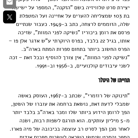
יצירת סרט טלוויזיה בשם "הזקנה", המספר על ישישה
בת 103 שמצליחה להערים על אחיינה ועל המטפלת
שלה, הזוממים לרצחה, כתב ב-1949. כעבור שנתיים
פרסם את רומן ביכוריו "נשיקה לפני המוות", שזיכה
אותו, בגיל 22 בלבד, בפרס היוקרתי ע"ש אדגר אלן פו –
הפרס החשוב ביותר בתחום ספרות המתח בארה"ב.
"נשיקה לפני המוות", אין צורך להוסיף ובכל זאת – זכה
לשני עיבודים קולנועיים, ב-1956 וב-1991.
תחייתו של היטלר
"תינוקה של רוזמרי", שכתב ב-1967, העוסק באשה
שמבלי לדעת זאת, נושאת ברחמה את עוברו של השטן,
הפך לרומן הידוע ביותר שלו ומכר בארה"ב בלבד יותר
מ-5 מיליון עותקים. הוא תורגם לשפות רבות, ושנה
לאחר מכן הפך לסרט רב עוצמה בכיכובה של מיה פארו.
הספר והסרט שימשו השראה לעשרות ספרים אודות